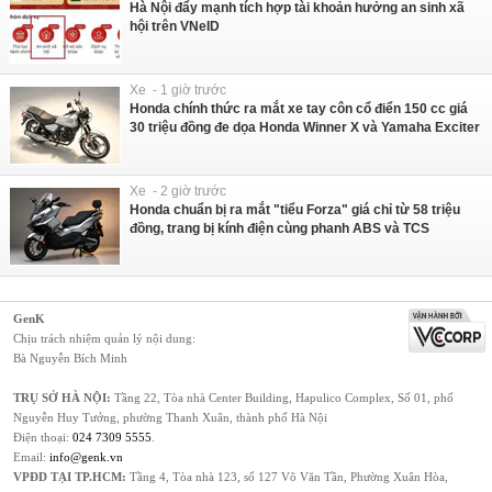
Hà Nội đẩy mạnh tích hợp tài khoản hưởng an sinh xã
hội trên VNeID
Xe - 1 giờ trước
Honda chính thức ra mắt xe tay côn cổ điển 150 cc giá
30 triệu đồng đe dọa Honda Winner X và Yamaha Exciter
Xe - 2 giờ trước
Honda chuẩn bị ra mắt "tiểu Forza" giá chỉ từ 58 triệu
đồng, trang bị kính điện cùng phanh ABS và TCS
GenK
Chịu trách nhiệm quản lý nội dung:
Bà Nguyễn Bích Minh
TRỤ SỞ HÀ NỘI:
Tầng 22, Tòa nhà Center Building, Hapulico Complex, Số 01, phố
Nguyễn Huy Tưởng, phường Thanh Xuân, thành phố Hà Nội
Điện thoại:
024 7309 5555
.
Email:
info@genk.vn
VPĐD TẠI TP.HCM:
Tầng 4, Tòa nhà 123, số 127 Võ Văn Tần, Phường Xuân Hòa,