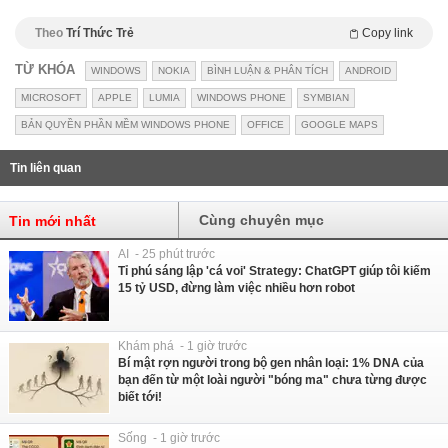
Theo
Trí Thức Trẻ
Copy link
TỪ KHÓA
WINDOWS
NOKIA
BÌNH LUẬN & PHÂN TÍCH
ANDROID
MICROSOFT
APPLE
LUMIA
WINDOWS PHONE
SYMBIAN
BẢN QUYỀN PHẦN MỀM WINDOWS PHONE
OFFICE
GOOGLE MAPS
Tin liên quan
Cùng chuyên mục
Tin mới nhất
AI - 25 phút trước
Tỉ phú sáng lập 'cá voi' Strategy: ChatGPT giúp tôi kiếm
15 tỷ USD, đừng làm việc nhiều hơn robot
Khám phá - 1 giờ trước
Bí mật rợn người trong bộ gen nhân loại: 1% DNA của
bạn đến từ một loài người "bóng ma" chưa từng được
biết tới!
Sống - 1 giờ trước