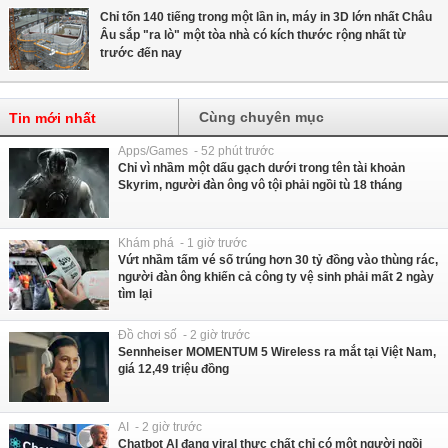
Chỉ tốn 140 tiếng trong một lần in, máy in 3D lớn nhất Châu
Âu sắp "ra lò" một tòa nhà có kích thước rộng nhất từ
trước đến nay
Cùng chuyên mục
Tin mới nhất
Apps/Games - 52 phút trước
Chỉ vì nhầm một dấu gạch dưới trong tên tài khoản
Skyrim, người đàn ông vô tội phải ngồi tù 18 tháng
Khám phá - 1 giờ trước
Vứt nhầm tấm vé số trúng hơn 30 tỷ đồng vào thùng rác,
người đàn ông khiến cả công ty vệ sinh phải mất 2 ngày
tìm lại
Đồ chơi số - 2 giờ trước
Sennheiser MOMENTUM 5 Wireless ra mắt tại Việt Nam,
giá 12,49 triệu đồng
AI - 2 giờ trước
Chatbot AI đang viral thực chất chỉ có một người ngồi