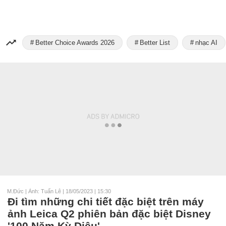
Better Choice Awards 2026
Better List
nhạc AI
M.Đức | Ảnh: Tuấn Lê
|
18/05/2023 | 15:30
Đi tìm những chi tiết đặc biệt trên máy
ảnh Leica Q2 phiên bản đặc biệt Disney
'100 Năm Kỳ Diệu'