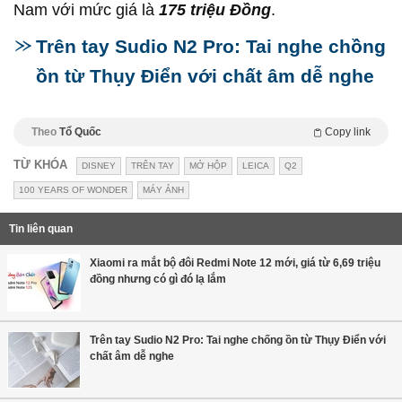
Nam với mức giá là
175 triệu Đồng
.
Trên tay Sudio N2 Pro: Tai nghe chồng
ồn từ Thụy Điển với chất âm dễ nghe
Theo
Tổ Quốc
Copy link
TỪ KHÓA
DISNEY
TRÊN TAY
MỞ HỘP
LEICA
Q2
100 YEARS OF WONDER
MÁY ẢNH
Tin liên quan
Xiaomi ra mắt bộ đôi Redmi Note 12 mới, giá từ 6,69 triệu
đồng nhưng có gì đó lạ lắm
Trên tay Sudio N2 Pro: Tai nghe chống ồn từ Thụy Điển với
chất âm dễ nghe