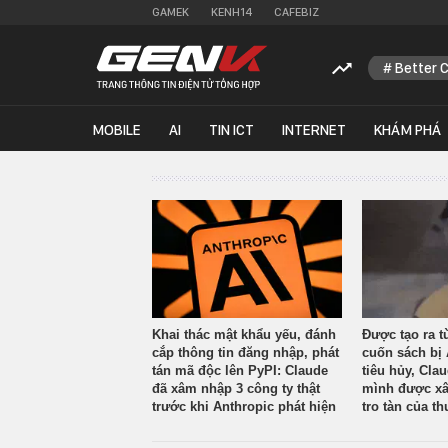
GAMEK
KENH14
CAFEBIZ
Better 
MOBILE
AI
TIN ICT
INTERNET
KHÁM PHÁ
Khai thác mật khẩu yếu, đánh
Được tạo ra t
cắp thông tin đăng nhập, phát
cuốn sách bị 
tán mã độc lên PyPI: Claude
tiêu hủy, Cla
đã xâm nhập 3 công ty thật
mình được xâ
trước khi Anthropic phát hiện
tro tàn của th