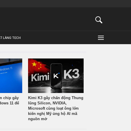
ẬT LÀNG TECH
n chip gây
Kimi K3 gây chấn động Thung
ndows 11 để
lũng Silicon, NVIDIA,
Microsoft cùng loạt ông lớn
kiến nghị Mỹ ủng hộ AI mã
nguồn mở