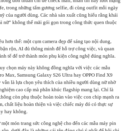
không đơn thuần chỉ để check mail, nhắn tin hay lướt mạng
afe, trong những tấm gương selfie, đi cùng outfit mỗi ngày
ỹ của người dùng. Các nhà sản xuất cũng hiểu rằng khái
i nữ” không thể mãi gói gọn trong công thức quen thuộc
ều hơn thế: một cụm camera đẹp để sáng tạo nội dung,
 bận rộn, AI đủ thông minh để hỗ trợ công việc, và quan
 tinh tế để trở thành món phụ kiện công nghệ đúng nghĩa.
ư duy chọn máy này không đồng nghĩa với việc các mẫu
 Pro Max, Samsung Galaxy S26 Ultra hay OPPO Find X9
đây vẫn là lựa chọn yêu thích của nhiều người dùng nữ nhờ
i nghiệm cao cấp mà phân khúc flagship mang lại. Chỉ là
 không còn phụ thuộc hoàn toàn vào việc con chip mạnh ra
 chất liệu hoàn thiện và việc chiếc máy đó có thực sự
ày hay không.
ư một món trang sức công nghệ cho đến các mẫu máy pin
rộn, dưới đây là những cái tên đáng chú ý nhất để hội chị