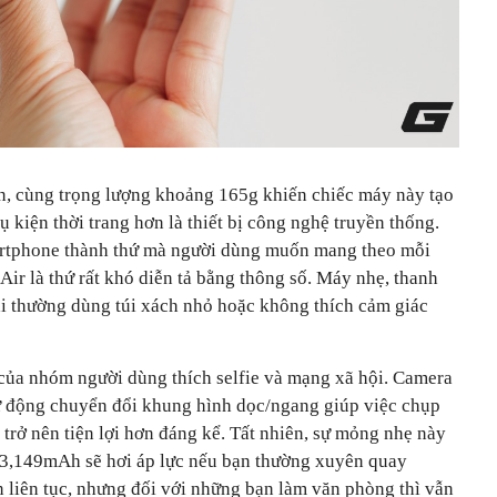
n, cùng trọng lượng khoảng 165g khiến chiếc máy này tạo
kiện thời trang hơn là thiết bị công nghệ truyền thống.
artphone thành thứ mà người dùng muốn mang theo mỗi
ir là thứ rất khó diễn tả bằng thông số. Máy nhẹ, thanh
ai thường dùng túi xách nhỏ hoặc không thích cảm giác
 của nhóm người dùng thích selfie và mạng xã hội. Camera
ự động chuyển đổi khung hình dọc/ngang giúp việc chụp
trở nên tiện lợi hơn đáng kể. Tất nhiên, sự mỏng nhẹ này
 3,149mAh sẽ hơi áp lực nếu bạn thường xuyên quay
n liên tục, nhưng đối với những bạn làm văn phòng thì vẫn