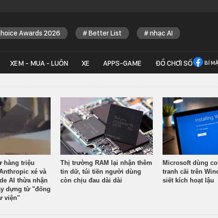
Choice Awards 2026
Better List
nhạc AI
XEM - MUA - LUÔN
XE
APPS-GAME
ĐỒ CHƠI SỐ
BÍ M
ừ hàng triệu
Thị trường RAM lại nhận thêm
Microsoft dùng co
Anthropic xé và
tin dữ, túi tiền người dùng
tranh cãi trên Wi
ude AI thừa nhận
còn chịu đau dài dài
siết kích hoạt lậu
y dựng từ "đống
ư viện"