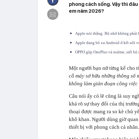
phong cách sống. Vậy thì đâu 
em năm 2026?
Apple nói thẳng: Bộ nhớ không phải 
Apple đang bỏ xa Android ở kết nối 
OPPO gộp OnePlus và realme, siết b
Một người bạn nữ từng kể cho tô
cỗ máy sở hữu những thông số m
không làm gián đoạn công việc 
Câu nói ấy có lẽ cũng là suy ng
khá rõ sự thay đổi của thị trườ
thoại được mang ra so kè chủ 
khô khan. Người dùng giờ quan 
thiết bị với phong cách cá nhân.