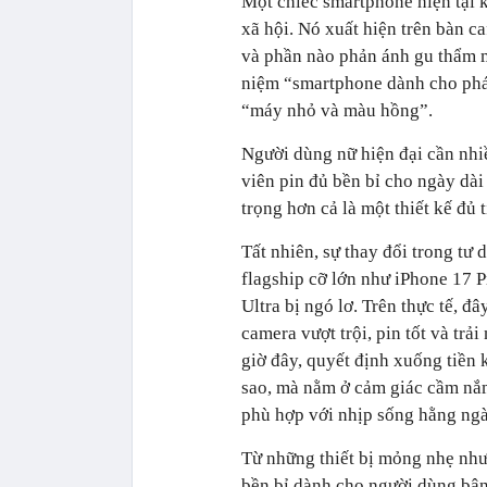
Một chiếc smartphone hiện tại 
xã hội. Nó xuất hiện trên bàn c
và phần nào phản ánh gu thẩm m
niệm “smartphone dành cho phá
“máy nhỏ và màu hồng”.
Người dùng nữ hiện đại cần nhi
viên pin đủ bền bỉ cho ngày dài
trọng hơn cả là một thiết kế đủ
Tất nhiên, sự thay đổi trong t
flagship cỡ lớn như iPhone 17
Ultra bị ngó lơ. Trên thực tế, 
camera vượt trội, pin tốt và trả
giờ đây, quyết định xuống tiền
sao, mà nằm ở cảm giác cầm nắm,
phù hợp với nhịp sống hằng ng
Từ những thiết bị mỏng nhẹ nh
bền bỉ dành cho người dùng bận 