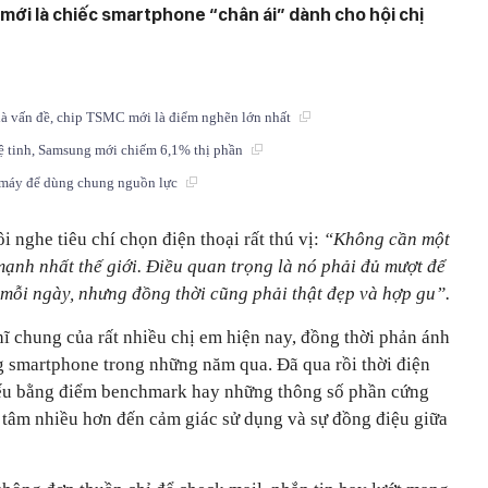
mới là chiếc smartphone “chân ái” dành cho hội chị
là vấn đề, chip TSMC mới là điểm nghẽn lớn nhất
vệ tinh, Samsung mới chiếm 6,1% thị phần
ộ máy để dùng chung nguồn lực
i nghe tiêu chí chọn điện thoại rất thú vị:
“Không cần một
ạnh nhất thế giới. Điều quan trọng là nó phải đủ mượt để
mỗi ngày, nhưng đồng thời cũng phải thật đẹp và hợp gu”.
hĩ chung của rất nhiều chị em hiện nay, đồng thời phản ánh
ng smartphone trong những năm qua. Đã qua rồi thời điện
yếu bằng điểm benchmark hay những thông số phần cứng
tâm nhiều hơn đến cảm giác sử dụng và sự đồng điệu giữa