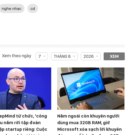
nghe nhạc
cd
Xem theo ngày
7
THÁNG 8
2026
XEM
epMind từ chức, 'công
Năm ngoái còn khuyên người
âu năm rời tập đoàn
dùng mua 32GB RAM, giờ
ập startup riêng: Cuộc
Microsoft xóa sạch lời khuyên