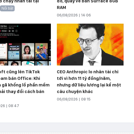
o chạy nhân tài tại
đó, quay về bán Surface 8GB
RAM
Nổi bật
06/08/2026 | 14:06
ft cũng lên TikTok
CEO Anthropic lo nhân tài chỉ
eam bán Office: Khi
tới vì hơn 11 tỷ đồng/năm,
ả gã khổng lồ phần mềm
nhưng dữ liệu lương lại kể một
ải thay đổi cách bán
câu chuyện khác
06/08/2026 | 08:15
26 | 08:47