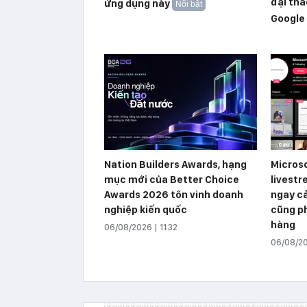
đại thá
ứng dụng này
Nổi bật
Google
Nation Builders Awards, hạng
Microso
mục mới của Better Choice
livestr
Awards 2026 tôn vinh doanh
ngay c
nghiệp kiến quốc
cũng ph
hàng
06/08/2026 | 11:32
06/08/20