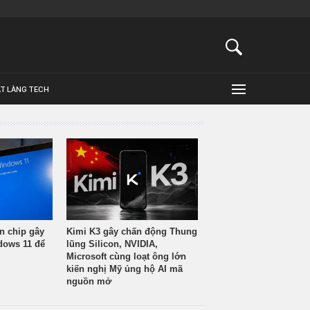
ẬT LÀNG TECH
n chip gây
Kimi K3 gây chấn động Thung
ndows 11 để
lũng Silicon, NVIDIA,
Microsoft cùng loạt ông lớn
kiến nghị Mỹ ủng hộ AI mã
nguồn mở