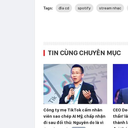
đĩa cd
spotify
stream nhạc
Tags:
TIN CÙNG CHUYÊN MỤC
Công ty mẹ TikTok cấm nhân
CEO De
viên sao chép AI Mỹ, chấp nhận
thần' l
đi sau đối thủ: Nguyên do là vì
thành l