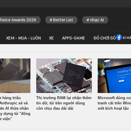
Choice Awards 2026
Better List
nhạc AI
XEM - MUA - LUÔN
XE
APPS-GAME
ĐỒ CHƠI SỐ
BÍ M
ừ hàng triệu
Thị trường RAM lại nhận thêm
Microsoft dùng co
Anthropic xé và
tin dữ, túi tiền người dùng
tranh cãi trên Wi
ude AI thừa nhận
còn chịu đau dài dài
siết kích hoạt lậu
y dựng từ "đống
ư viện"