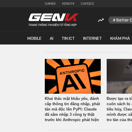
GAMEK
KENH14
CAFEBIZ
Better 
MOBILE
AI
TIN ICT
INTERNET
KHÁM PHÁ
Khai thác mật khẩu yếu, đánh
Được tạo ra t
cắp thông tin đăng nhập, phát
cuốn sách bị 
tán mã độc lên PyPI: Claude
tiêu hủy, Cla
đã xâm nhập 3 công ty thật
mình được xâ
trước khi Anthropic phát hiện
tro tàn của th