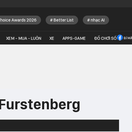
Choice Awards 2026
Better List
nhạc AI
XEM - MUA - LUÔN
XE
APPS-GAME
ĐỒ CHƠI SỐ
BÍ M
 Furstenberg