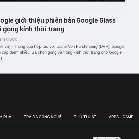
ogle giới thiệu phiên bản Google Glass
i gọng kính thời trang
năm trước
K.vn) - Thông qua hợp tác với Diane Von Furstenberg (DVF), Google
 cấp thêm nhiều lựa chọn gọng và tròng kính thời trang cho Google
s.
M PHÁ
TRÀ ĐÁ CÔNG NGHỆ
THỦ THUẬT
APPS - GAME