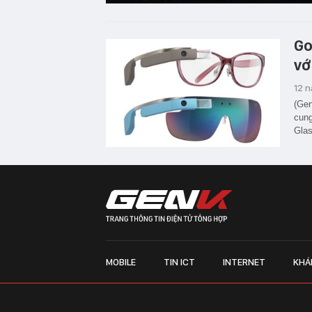
Go
vớ
12 
(Gen
cung
Glas
MOBILE
TIN ICT
INTERNET
KHÁ