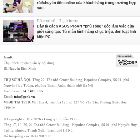
rút/chuyển tiền online của khách hàng trong trường hợp
sau
Đồ chơi số - 7 giờ trước
Đây là cách ASUS ProArt “phủ sóng” góc làm việc của
giới sáng tạo: Từ màn hình hàng chục triệu, đến loạt linh
kiện PC
GenK
Chịu trách nhiệm quản lý nội dung:
Bà Nguyễn Bích Minh
TRỤ SỞ HÀ NỘI:
Tầng 22, Tòa nhà Center Building, Hapulico Complex, Số 01, phố
Nguyễn Huy Tưởng, phường Thanh Xuân, thành phố Hà Nội
Điện thoại:
024 7309 5555
.
Email:
info@genk.vn
VPĐD TẠI TP.HCM:
Tầng 4, Tòa nhà 123, số 127 Võ Văn Tần, Phường Xuân Hòa,
TPHCM
© Copyright 2010 - 2026 - Công ty Cổ phần VCCorp
Tầng 17, 19, 20, 21 Toà nhà Center Building - Hapulico Complex, Số 01, phố Nguyễn Huy
Tưởng, phường Thanh Xuân, thành phố Hà Nội
Hỗ trợ quảng cáo:
02473007108