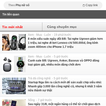
Theo
Phụ nữ số
Copy link
Tin liên quan
Cùng chuyên mục
Tin mới nhất
Xem - Mua - Luôn - 19 phút trước
8 món siêu sale ngày đôi 8/8: Tai nghe Ugreen giảm hơn
1 triệu, tai nghe đi bơi Lenovo chỉ 500.000đ, ống kính
zoom 400mm cho iPhone 1.7 triệu
Xem - Mua - Luôn - 5 giờ trước
Canh sale 8/8: Ugreen, Anker, Baseus và OPPO đồng
loạt giảm giá, nhiều món đáng chốt đơn
Trà đá công nghệ - 5 giờ trước
Startup Nga tìm ra cách mới để sản xuất chip siêu nhỏ:
Nhanh gấp 3.000 lần công nghệ cũ, nhưng ít nhất 3 năm
nữa thành sự thật
Sống - 7 giờ trước
Sau ngày 31/8, một ngân hàng có thể từ chối giao dịch