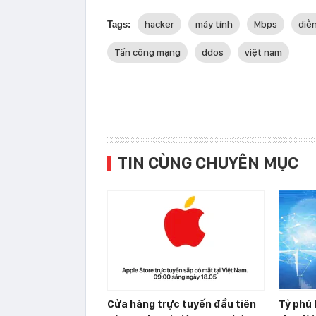
hacker
máy tính
Mbps
diễ
Tags:
Tấn công mạng
ddos
việt nam
TIN CÙNG CHUYÊN MỤC
Cửa hàng trực tuyến đầu tiên
Tỷ phú 