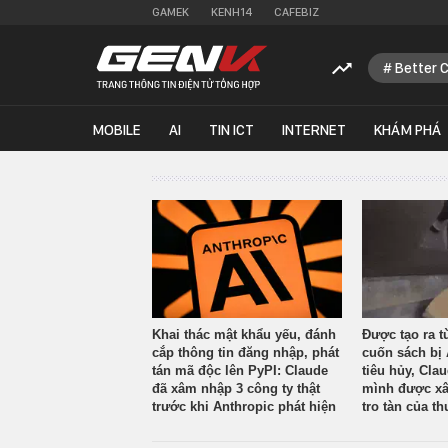
GAMEK
KENH14
CAFEBIZ
Better 
MOBILE
AI
TIN ICT
INTERNET
KHÁM PHÁ
Khai thác mật khẩu yếu, đánh
Được tạo ra t
cắp thông tin đăng nhập, phát
cuốn sách bị 
tán mã độc lên PyPI: Claude
tiêu hủy, Cla
đã xâm nhập 3 công ty thật
mình được xâ
trước khi Anthropic phát hiện
tro tàn của th