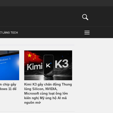
ẬT LÀNG TECH
n chip gây
Kimi K3 gây chấn động Thung
ndows 11 để
lũng Silicon, NVIDIA,
Microsoft cùng loạt ông lớn
kiến nghị Mỹ ủng hộ AI mã
nguồn mở