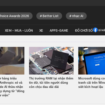
Choice Awards 2026
Better List
nhạc AI
XEM - MUA - LUÔN
XE
APPS-GAME
ĐỒ CHƠI SỐ
BÍ M
ừ hàng triệu
Thị trường RAM lại nhận thêm
Microsoft dùng co
Anthropic xé và
tin dữ, túi tiền người dùng
tranh cãi trên Wi
ude AI thừa nhận
còn chịu đau dài dài
siết kích hoạt lậu
y dựng từ "đống
ư viện"