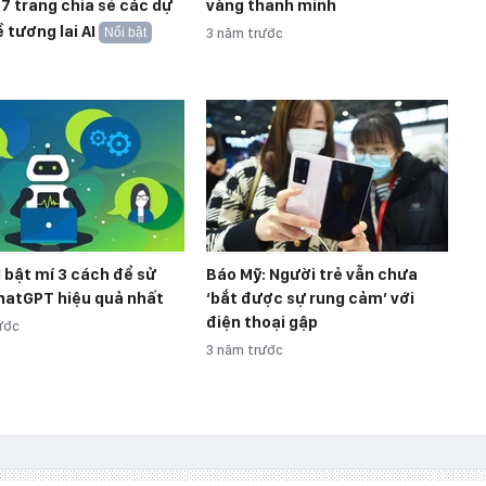
 7 trang chia sẻ các dự
vàng thanh minh
 tương lai AI
Nổi bật
3 năm trước
I bật mí 3 cách để sử
Báo Mỹ: Người trẻ vẫn chưa
hatGPT hiệu quả nhất
‘bắt được sự rung cảm’ với
điện thoại gập
ước
3 năm trước