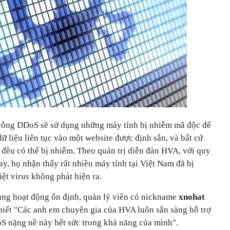
 công DDoS sẽ sử dụng những máy tính bị nhiễm mã độc để
ữ liệu liên tục vào một website được định sẵn, và bất cứ
t đều có thể bị nhiễm. Theo quản trị diễn đàn HVA, với quy
y, họ nhận thấy rất nhiều máy tính tại Việt Nam đã bị
ệt virus không phát hiện ra.
ng hoạt động ổn định, quản lý viên có nickname
xnohat
iết "Các anh em chuyên gia của HVA luôn sẵn sàng hỗ trợ
S nặng nề này hết sức trong khả năng của mình".