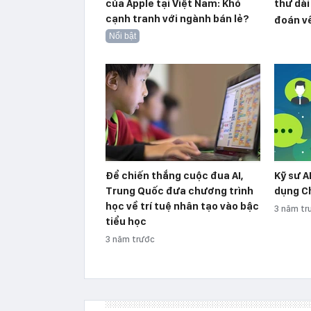
của Apple tại Việt Nam: Khó
thư dài
cạnh tranh với ngành bán lẻ?
đoán về
Nổi bật
Để chiến thắng cuộc đua AI,
Kỹ sư A
Trung Quốc đưa chương trình
dụng C
học về trí tuệ nhân tạo vào bậc
3 năm tr
tiểu học
3 năm trước