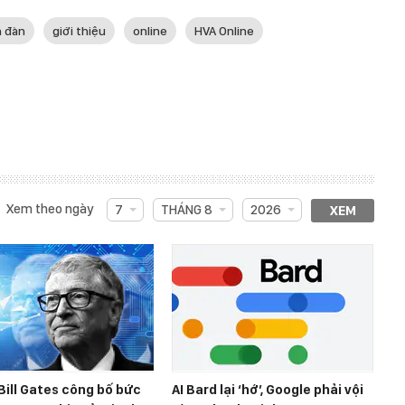
n đàn
giới thiệu
online
HVA Online
Xem theo ngày
7
THÁNG 8
2026
XEM
Bill Gates công bố bức
AI Bard lại ‘hớ’, Google phải vội