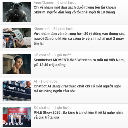
Apps/Games - 6 phút trước
Chỉ vì nhầm một dấu gạch dưới trong tên tài khoản
Skyrim, người đàn ông vô tội phải ngồi tù 18 tháng
Khám phá - 54 phút trước
Vứt nhầm tấm vé số trúng hơn 30 tỷ đồng vào thùng rác,
người đàn ông khiến cả công ty vệ sinh phải mất 2 ngày
tìm lại
Đồ chơi số - 1 giờ trước
Sennheiser MOMENTUM 5 Wireless ra mắt tại Việt Nam,
giá 12,49 triệu đồng
AI - 1 giờ trước
Chatbot AI đang viral thực chất chỉ có một người ngồi
trả lời hàng nghìn câu hỏi
Đồ chơi số - 1 giờ trước
P.H.E Show 2026: Ba tầng trải nghiệm thiết bị nghe nhìn
và giải trí tại gia