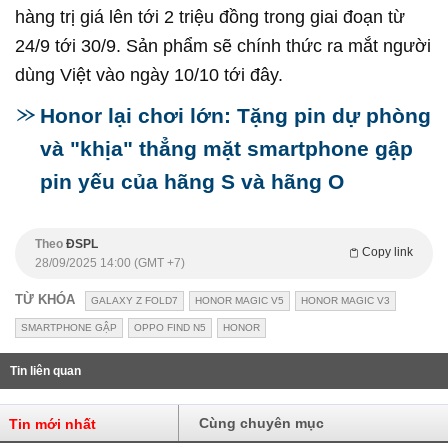
hàng trị giá lên tới 2 triệu đồng trong giai đoạn từ
24/9 tới 30/9. Sản phẩm sẽ chính thức ra mắt người
dùng Việt vào ngày 10/10 tới đây.
Honor lại chơi lớn: Tặng pin dự phòng
và "khịa" thẳng mặt smartphone gập
pin yếu của hãng S và hãng O
Theo
ĐSPL
Copy link
28/09/2025 14:00 (GMT +7)
TỪ KHÓA
GALAXY Z FOLD7
HONOR MAGIC V5
HONOR MAGIC V3
SMARTPHONE GẬP
OPPO FIND N5
HONOR
Tin liên quan
Cùng chuyên mục
Tin mới nhất