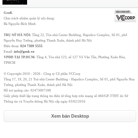
GenK
Chịu trách nhiệm quản lý nội dung:
Bà Nguyễn Bích Minh
TRỤ SỞ HÀ NỘI:
Tầng 22, Tòa nhà Center Building, Hapulico Complex, Số 01, phố
Nguyễn Huy Tưởng, phường Thanh Xuân, thành phố Hà Nội
Điện thoại:
024 7309 5555
.
Email:
info@genk.vn
VPĐD TẠI TP.HCM:
Tầng 4, Tòa nhà 123, số 127 Võ Văn Tần, Phường Xuân Hòa,
TPHCM
© Copyright 2010 - 2026 - Công ty Cổ phần VCCorp
Tầng 17, 19, 20, 21 Toà nhà Center Building - Hapulico Complex, Số 01, phố Nguyễn Huy
Tưởng, phường Thanh Xuân, thành phố Hà Nội
Hỗ trợ quảng cáo:
02473007108
Giấy phép thiết lập trang thông tin điện tử tổng hợp trên mạng số 460/GP-TTĐT do Sở
Thông tin và Truyền thông Hà Nội cấp ngày 03/02/2016
Xem bản Desktop