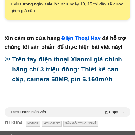
• Mua trong ngày sale lớn như ngày 10, 15 tới đây sẽ được
giảm giá sâu
Xin cảm ơn cửa hàng
Điện Thoại Hay
đã hỗ trợ
chúng tôi sản phẩm để thực hiện bài viết này!
Trên tay điện thoại Xiaomi giá chính
hãng chỉ 3 triệu đồng: Thiết kế cao
cấp, camera 50MP, pin 5.160mAh
Theo
Thanh niên Việt
Copy link
TỪ KHÓA
HONOR
HONOR GT
SĂN ĐỒ CÔNG NGHỆ