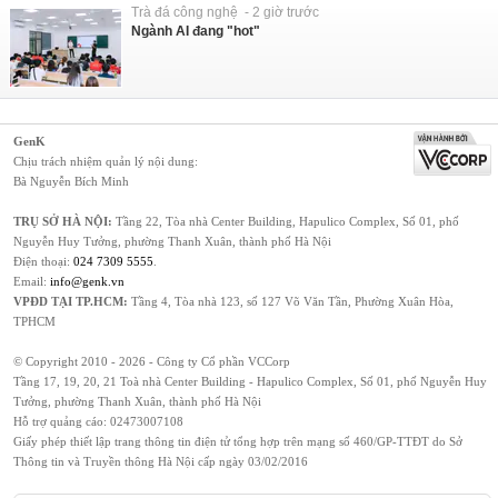
Trà đá công nghệ - 2 giờ trước
Ngành AI đang "hot"
GenK
Chịu trách nhiệm quản lý nội dung:
Bà Nguyễn Bích Minh
TRỤ SỞ HÀ NỘI:
Tầng 22, Tòa nhà Center Building, Hapulico Complex, Số 01, phố
Nguyễn Huy Tưởng, phường Thanh Xuân, thành phố Hà Nội
Điện thoại:
024 7309 5555
.
Email:
info@genk.vn
VPĐD TẠI TP.HCM:
Tầng 4, Tòa nhà 123, số 127 Võ Văn Tần, Phường Xuân Hòa,
TPHCM
© Copyright 2010 - 2026 - Công ty Cổ phần VCCorp
Tầng 17, 19, 20, 21 Toà nhà Center Building - Hapulico Complex, Số 01, phố Nguyễn Huy
Tưởng, phường Thanh Xuân, thành phố Hà Nội
Hỗ trợ quảng cáo:
02473007108
Giấy phép thiết lập trang thông tin điện tử tổng hợp trên mạng số 460/GP-TTĐT do Sở
Thông tin và Truyền thông Hà Nội cấp ngày 03/02/2016