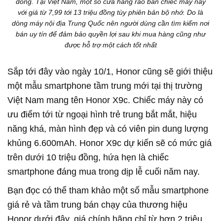
đồng. Tại Việt Nam, một số cửa hàng rao bán chiếc máy này
với giá từ 7,99 tới 13 triệu đồng tùy phiên bản bộ nhớ. Do là
dòng máy nội địa Trung Quốc nên người dùng cần tìm kiếm nơi
bán uy tín để đảm bảo quyền lợi sau khi mua hàng cũng như
được hỗ trợ một cách tốt nhất
Sắp tới đây vào ngày 10/1, Honor cũng sẽ giới thiệu
một mẫu smartphone tầm trung mới tại thị trường
Việt Nam mang tên Honor X9c. Chiếc máy này có
ưu điểm tới từ ngoại hình trẻ trung bắt mắt, hiệu
năng khá, màn hình đẹp và có viên pin dung lượng
khủng 6.600mAh. Honor X9c dự kiến sẽ có mức giá
trên dưới 10 triệu đồng, hứa hẹn là chiếc
smartphone đáng mua trong dịp lễ cuối năm nay.
Bạn đọc có thể tham khảo một số mẫu smartphone
giá rẻ và tầm trung bán chạy của thương hiệu
Honor dưới đây, giá chính hãng chỉ từ hơn 2 triệu