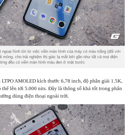
ngoại hình tới từ việc viền màn hình của máy có màu trắng (đối với
t mỏng, cho trải nghiệm thị giác lạ mắt bởi gần như tất cả mọi điện
trường đều có viền màn hình màu đen ở mặt trước
n LTPO AMOLED kích thước 6,78 inch, độ phân giải 1.5K,
thể lên tới 5.000 nits. Đây là thông số khá tốt trong phân
hường dùng điện thoại ngoài trời.