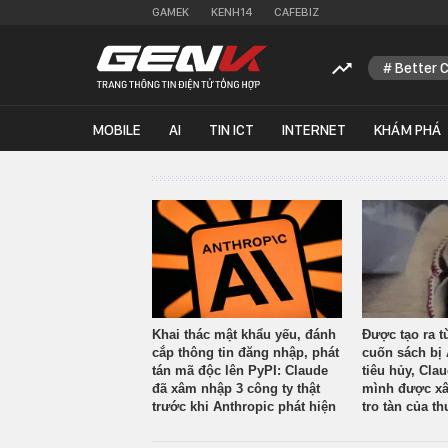
GAMEK
KENH14
CAFEBIZ
Better 
MOBILE
AI
TIN ICT
INTERNET
KHÁM PHÁ
Khai thác mật khẩu yếu, đánh
Được tạo ra t
cắp thông tin đăng nhập, phát
cuốn sách bị 
tán mã độc lên PyPI: Claude
tiêu hủy, Cla
đã xâm nhập 3 công ty thật
mình được xâ
trước khi Anthropic phát hiện
tro tàn của th