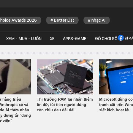
Choice Awards 2026
Better List
nhạc AI
XEM - MUA - LUÔN
XE
APPS-GAME
ĐỒ CHƠI SỐ
BÍ M
ừ hàng triệu
Thị trường RAM lại nhận thêm
Microsoft dùng co
Anthropic xé và
tin dữ, túi tiền người dùng
tranh cãi trên Wi
ude AI thừa nhận
còn chịu đau dài dài
siết kích hoạt lậu
y dựng từ "đống
ư viện"