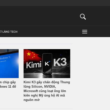
ẬT LÀNG TECH
n chip gây
Kimi K3 gây chấn động Thung
ndows 11 để
lũng Silicon, NVIDIA,
Microsoft cùng loạt ông lớn
kiến nghị Mỹ ủng hộ AI mã
nguồn mở