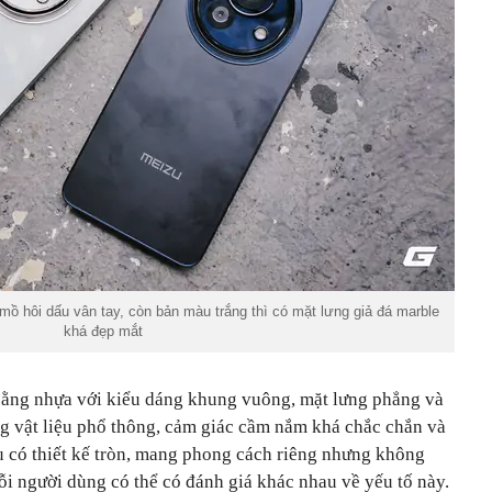
ồ hôi dấu vân tay, còn bản màu trắng thì có mặt lưng giả đá marble
khá đẹp mắt
bằng nhựa với kiểu dáng khung vuông, mặt lưng phẳng và
g vật liệu phổ thông, cảm giác cầm nắm khá chắc chắn và
 có thiết kế tròn, mang phong cách riêng nhưng không
ỗi người dùng có thể có đánh giá khác nhau về yếu tố này.