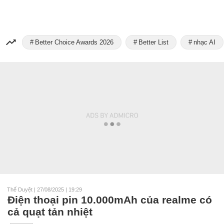
Better Choice Awards 2026
Better List
nhạc AI
Thế Duyệt
|
27/08/2025 | 19:29
Điện thoại pin 10.000mAh của realme có
cả quạt tản nhiệt