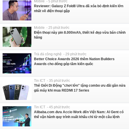
Mobile - 5 phút trước
Reviewer: Galaxy Z Fold8 Ultra đã xóa bỏ định kiến lớn
nhất về điện thoại gập
Mobile - 25 phút trước
Điện thoại này pin 8.000mAh, thiết kế đẹp vừa bán chính
hãng
Trà đá công nghệ - 29 phút trước
Better Choice Awards 2026 thêm Nation Builders
Awards cho đóng góp tầm kiến quốc
Tin ICT - 35 phút trước
Thế Giới Di Động "chơi lớn" tặng combo ưu đãi gần nửa
giá máy khi mua REDMI 17 Series
Tin ICT - 45 phút trước
Alibaba.com đưa Accio Work đến Việt Nam: AI Gent có
thể vận hành quy trình xuất khẩu chỉ từ một câu lệnh