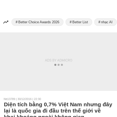
Better Choice Awards 2026
Better List
nhạc AI
Ntt13789
|
30/12/2016 | 22:30
Diện tích bằng 0,7% Việt Nam nhưng đây
lại là quốc gia đi đầu trên thế giới về
khai khoáng ngoài không gian