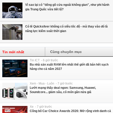
Vì sao lại có "tiếng gõ cửa ngoài không gian", như phi hành
gia Trung Quốc vừa tiết lộ?
Có lẽ Quicksilver không có siêu tốc độ - mà thay vào đó là
năng lực kiểm soát thời gian
Cùng chuyên mục
Tin mới nhất
Tin ICT - 6 giờ trước
Ba nhà sản xuất RAM lớn nhất thế giới đã bán hết sạch
hàng cho cả năm 2027
Xem - Mua - Luôn - 7 giờ trước
Lướt mạng thấy deal ngon: Samsung, Huawei,
Soundcore... giảm sâu, có món gần nửa giá
Xe - 7 giờ trước
Công bố Car Choice Awards 2026: Mở rộng vinh danh cả