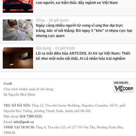
con người, sự kiện thúc đẩy ngành xe Việt Nam
Sống - 10 giờ trước
Ngày càng nhiều người tử vong vì ung thư đại trực
tràng, bác sĩ nói thẳng: Bỏ ngay 3 "kho" vi nhựa cực hại
nhưng cực quen
Gia dụng - 10 giờ trước
LG ra mắt điều hòa ARTCOOL AI Air tại Việt Nam: Thiết
kế như một món nội thất, AI cá nhân hóa trải nghiệm
GenK
Chịu trách nhiệm quản lý nội dung:
Bà Nguyễn Bích Minh
TRỤ SỞ HÀ NỘI:
Tầng 22, Tòa nhà Center Building, Hapulico Complex, Số 01, phố
Nguyễn Huy Tưởng, phường Thanh Xuân, thành phố Hà Nội
Điện thoại:
024 7309 5555
.
Email:
info@genk.vn
VPĐD TẠI TP.HCM:
Tầng 4, Tòa nhà 123, số 127 Võ Văn Tần, Phường Xuân Hòa,
TPHCM