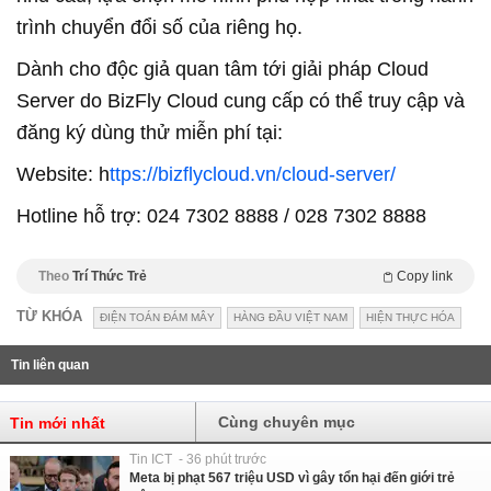
trình chuyển đổi số của riêng họ.
Dành cho độc giả quan tâm tới giải pháp Cloud
Server do BizFly Cloud cung cấp có thể truy cập và
đăng ký dùng thử miễn phí tại:
Website: h
ttps://bizflycloud.vn/cloud-server/
Hotline hỗ trợ: 024 7302 8888 / 028 7302 8888
Theo
Trí Thức Trẻ
Copy link
TỪ KHÓA
ĐIỆN TOÁN ĐÁM MÂY
HÀNG ĐẦU VIỆT NAM
HIỆN THỰC HÓA
Tin liên quan
Cùng chuyên mục
Tin mới nhất
Tin ICT - 36 phút trước
Meta bị phạt 567 triệu USD vì gây tổn hại đến giới trẻ