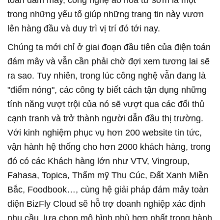
toán đám mây, công nghệ ảo hóa từ sớm là một
trong những yếu tố giúp những trang tin này vươn
lên hàng đầu và duy trì vị trí đó tới nay.
Chúng ta mới chỉ ở giai đoạn đầu tiên của điện toán
đám mây và vẫn cần phải chờ đợi xem tương lai sẽ
ra sao. Tuy nhiên, trong lúc công nghệ vẫn đang là
"điểm nóng", các công ty biết cách tận dụng những
tính năng vượt trội của nó sẽ vượt qua các đối thủ
cạnh tranh và trở thành người dẫn đầu thị trường.
Với kinh nghiệm phục vụ hơn 200 website tin tức,
vận hành hệ thống cho hơn 2000 khách hàng, trong
đó có các Khách hàng lớn như VTV, Vingroup,
Fahasa, Topica, Thẩm mỹ Thu Cúc, Đất Xanh Miền
Bắc, Foodbook…, cùng hệ giải pháp đám mây toàn
diện BizFly Cloud sẽ hỗ trợ doanh nghiệp xác định
nhu cầu, lựa chọn mô hình phù hợp nhất trong hành