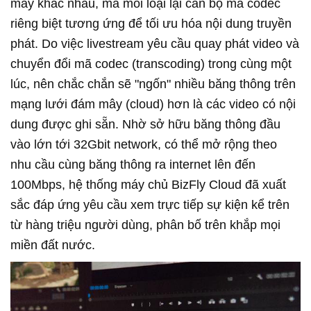
máy khác nhau, mà mỗi loại lại cần bộ mã codec
riêng biệt tương ứng để tối ưu hóa nội dung truyền
phát. Do việc livestream yêu cầu quay phát video và
chuyển đổi mã codec (transcoding) trong cùng một
lúc, nên chắc chắn sẽ "ngốn" nhiều băng thông trên
mạng lưới đám mây (cloud) hơn là các video có nội
dung được ghi sẵn. Nhờ sở hữu băng thông đầu
vào lớn tới 32Gbit network, có thể mở rộng theo
nhu cầu cùng băng thông ra internet lên đến
100Mbps, hệ thống máy chủ BizFly Cloud đã xuất
sắc đáp ứng yêu cầu xem trực tiếp sự kiện kể trên
từ hàng triệu người dùng, phân bố trên khắp mọi
miền đất nước.