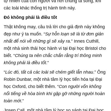
tự nhiên của con người và nơi chúng ta sống, khi
các loài khác thống trị hành tinh này.
Đó không phải là điều tốt
Thật không may, câu trả lời cho giả định này không
đẹp như ý ta muốn. “
Sự hỗn loạn sẽ là từ đơn giản
nhất để nói về những gì sẽ xảy ra
.” Innes Cuthill,
một nhà sinh thái học hành vi tại Đại học Bristol cho
biết. “
Chúng ta nên chắc chắn rằng trí thông minh
không phải là điều tốt
.”
“
Lúc đó, tất cả các loài sẽ chém giết lẫn nhau
.” Ông
Robin Dunbar, một nhà tâm lý học tiến hóa tại Đại
học Oxford, cho biết thêm. “
Con người vốn không
nổi tiếng về hòa bình khi gặp gỡ những người hoàn
toàn mới
.”
Josep Call, một nhà tâm lý học so sánh tại Đại học