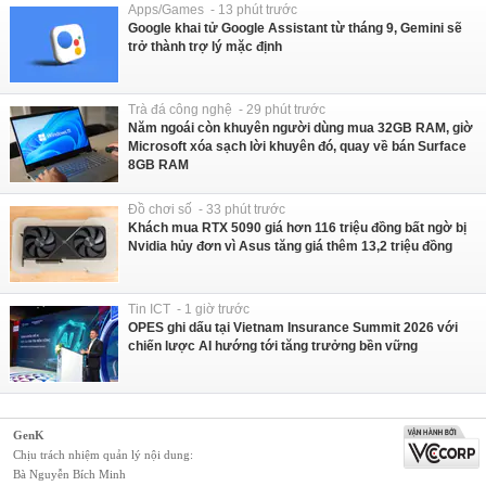
Apps/Games - 13 phút trước
Google khai tử Google Assistant từ tháng 9, Gemini sẽ
trở thành trợ lý mặc định
Trà đá công nghệ - 29 phút trước
Năm ngoái còn khuyên người dùng mua 32GB RAM, giờ
Microsoft xóa sạch lời khuyên đó, quay về bán Surface
8GB RAM
Đồ chơi số - 33 phút trước
Khách mua RTX 5090 giá hơn 116 triệu đồng bất ngờ bị
Nvidia hủy đơn vì Asus tăng giá thêm 13,2 triệu đồng
Tin ICT - 1 giờ trước
OPES ghi dấu tại Vietnam Insurance Summit 2026 với
chiến lược AI hướng tới tăng trưởng bền vững
GenK
Chịu trách nhiệm quản lý nội dung:
Bà Nguyễn Bích Minh