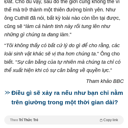
Đất. Cho dù vậy, sau đó thế giới cũng không thể vì
thế mà trở thành một thiên đường bình yên. Như
ông Cuthill đã nói, bất kỳ loài nào còn tồn tại được,
cũng sẽ “
làm cả hành tinh này rối tung lên như
những gì chúng ta đang làm
.”
“
Tôi không thấy có bất cứ lý do gì để cho rằng, các
loài sinh vật khác sẽ vị tha hơn chúng ta
.” Ông cho
biết. “
Sự cân bằng của tự nhiên mà chúng ta chỉ có
thể xuất hiện khi có sự cân bằng về quyền lực
.”
Tham khảo BBC
Điều gì sẽ xảy ra nếu như bạn chỉ nằm
trên giường trong một thời gian dài?
Theo
Trí Thức Trẻ
Copy link