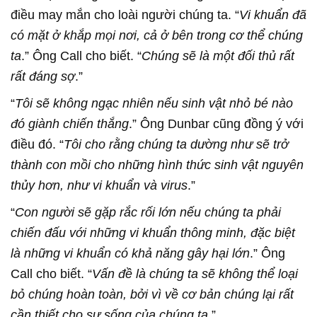
điều may mắn cho loài người chúng ta. “
Vi khuẩn đã
có mặt ở khắp mọi nơi, cả ở bên trong cơ thể chúng
ta
.” Ông Call cho biết. “
Chúng sẽ là một đối thủ rất
rất đáng sợ
.”
“
Tôi sẽ không ngạc nhiên nếu sinh vật nhỏ bé nào
đó giành chiến thắng
.” Ông Dunbar cũng đồng ý với
điều đó. “
Tôi cho rằng chúng ta dường như sẽ trở
thành con mồi cho những hình thức sinh vật nguyên
thủy hơn, như vi khuẩn và virus
.”
“
Con người sẽ gặp rắc rối lớn nếu chúng ta phải
chiến đấu với những vi khuẩn thông minh, đặc biệt
là những vi khuẩn có khả năng gây hại lớn
.” Ông
Call cho biết. “
Vấn đề là chúng ta sẽ không thể loại
bỏ chúng hoàn toàn, bởi vì về cơ bản chúng lại rất
cần thiết cho sự sống của chúng ta
.”