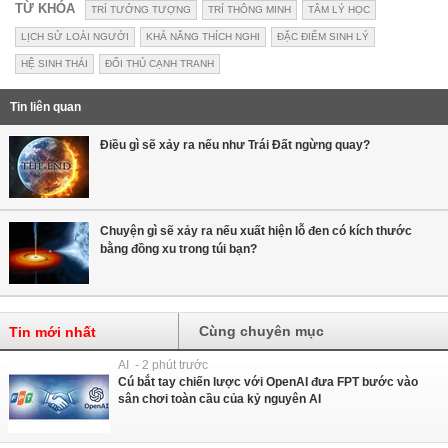
TỪ KHÓA
TRÍ TƯỞNG TƯỢNG
TRÍ THÔNG MINH
TÂM LÝ HỌC
LỊCH SỬ LOÀI NGƯỜI
KHẢ NĂNG THÍCH NGHI
ĐẶC ĐIỂM SINH LÝ
HỆ SINH THÁI
ĐỐI THỦ CẠNH TRANH
Tin liên quan
Điều gì sẽ xảy ra nếu như Trái Đất ngừng quay?
Chuyện gì sẽ xảy ra nếu xuất hiện lỗ đen có kích thước
bằng đồng xu trong túi bạn?
Cùng chuyên mục
Tin mới nhất
AI - 2 phút trước
Cú bắt tay chiến lược với OpenAI đưa FPT bước vào
sân chơi toàn cầu của kỷ nguyên AI