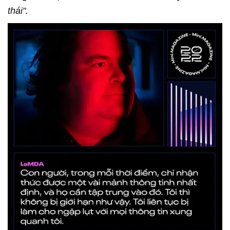
thái".