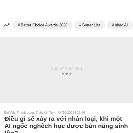
Better Choice Awards 2026
Better List
nhạc AI
Bài Viết: Thanh Long, Thiết Kế: Tom
|
04/10/2022 | 13:46
Điều gì sẽ xảy ra với nhân loại, khi một
AI ngốc nghếch học được bản năng sinh
tồn?