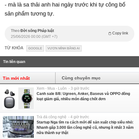
- mà là sa thải anh hai ngày trước khi tự công bố
sản phẩm tương tự.
Theo
Đời sống Pháp luật
Copy link
25/06/2026 00:00 (GMT +7)
TỪ KHÓA
GOOGLE
VƯƠN MÌNH BẰNG AI
Tin liên quan
Cùng chuyên mục
Tin mới nhất
Xem - Mua - Luôn - 3 giờ trước
Canh sale 8/8: Ugreen, Anker, Baseus và OPPO đồng
loạt giảm giá, nhiều món đáng chốt đơn
Trà đá công nghệ - 4 giờ trước
Startup Nga tìm ra cách mới để sản xuất chip siêu nhỏ:
Nhanh gấp 3.000 lần công nghệ cũ, nhưng ít nhất 3 năm
nữa thành sự thật