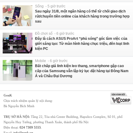
Sống - 5 giờ trước
Sau ngày 31/8, một ngân hàng có thể từ chối giao dịch
rút/chuyển tiền online của khách hàng trong trường hợp
sau
Đồ chơi số - 6 giờ trước
Đây là cách ASUS ProArt “phủ sóng” góc làm việc của
giới sáng tạo: Từ màn hình hàng chục triệu, đến loạt linh
kiện PC
Mobile - 6 giờ trước
Bất chấp giá linh kiện leo thang, smartphone gập cao
cấp của Samsung vẫn lập kỷ lục đặt hàng tại Đông Nam
Á và Châu Đại Dương
GenK
Chịu trách nhiệm quản lý nội dung:
Bà Nguyễn Bích Minh
TRỤ SỞ HÀ NỘI:
Tầng 22, Tòa nhà Center Building, Hapulico Complex, Số 01, phố
Nguyễn Huy Tưởng, phường Thanh Xuân, thành phố Hà Nội
Điện thoại:
024 7309 5555
.
Email:
info@genk.vn