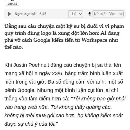
CHIA SẺ
Nghe đọc bài
6:45
Đằng sau câu chuyện một kỹ sư bị đuổi vì vi phạm
quy trình dùng logo là xung đột lớn hơn: AI đang
phá vỡ cách Google kiếm tiền từ Workspace như
thế nào.
Khi Justin Poehnelt đăng câu chuyện bị sa thải lên
mạng xã hội X ngày 23/6, hàng trăm bình luận xuất
hiện trong vài giờ. Đa số đồng cảm với anh, một số
bênh Google. Nhưng một bình luận cụt lủn lại chỉ
thẳng vào tâm điểm hơn cả:
"Tôi không bao giờ phải
vào trang web nữa. Tôi không thấy quảng cáo,
không bị mời mua gói cao hơn, họ không kiểm soát
được sự chú ý của tôi."