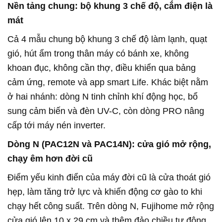
Nền tảng chung: bộ khung 3 chế độ, cắm điện là
mát
Cả 4 mẫu chung bộ khung 3 chế độ làm lạnh, quạt
gió, hút ẩm trong thân máy có bánh xe, không
khoan đục, không cần thợ, điều khiển qua bảng
cảm ứng, remote và app smart Life. Khác biệt nằm
ở hai nhánh: dòng N tinh chỉnh khí động học, bổ
sung cảm biến và đèn UV-C, còn dòng PRO nâng
cấp tới máy nén inverter.
Dòng N (PAC12N và PAC14N): cửa gió mở rộng,
chạy êm hơn đời cũ
Điểm yếu kinh điển của máy đời cũ là cửa thoát gió
hẹp, làm tăng trở lực và khiến động cơ gào to khi
chạy hết công suất. Trên dòng N, Fujihome mở rộng
cửa gió lên 10 x 29 cm và thêm đảo chiều tự động,