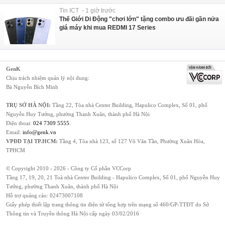
Tin ICT - 1 giờ trước
Thế Giới Di Động "chơi lớn" tặng combo ưu đãi gần nửa
giá máy khi mua REDMI 17 Series
GenK
Chịu trách nhiệm quản lý nội dung:
Bà Nguyễn Bích Minh
TRỤ SỞ HÀ NỘI:
Tầng 22, Tòa nhà Center Building, Hapulico Complex, Số 01, phố
Nguyễn Huy Tưởng, phường Thanh Xuân, thành phố Hà Nội
Điện thoại:
024 7309 5555
.
Email:
info@genk.vn
VPĐD TẠI TP.HCM:
Tầng 4, Tòa nhà 123, số 127 Võ Văn Tần, Phường Xuân Hòa,
TPHCM
© Copyright 2010 - 2026 - Công ty Cổ phần VCCorp
Tầng 17, 19, 20, 21 Toà nhà Center Building - Hapulico Complex, Số 01, phố Nguyễn Huy
Tưởng, phường Thanh Xuân, thành phố Hà Nội
Hỗ trợ quảng cáo:
02473007108
Giấy phép thiết lập trang thông tin điện tử tổng hợp trên mạng số 460/GP-TTĐT do Sở
Thông tin và Truyền thông Hà Nội cấp ngày 03/02/2016