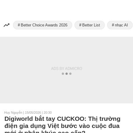
Better Choice Awards 2026
Better List
nhạc AI
Huy Nguyễn
|
15/05/2026 | 20:30
Digiworld bắt tay CUCKOO: Thị trường
điện gia dụng Việt bước vào cuộc đua
mới ở phân khúc cao cấp?