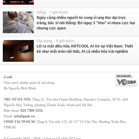
Sống - 7 giờ trước
Ngày càng nhiều người tử vong vì ung thư đại trực
tràng, bác sĩ nói thẳng: Bỏ ngay 3 "kho" vi nhựa cực hại
nhưng cực quen
Gia dụng - 8 giờ trước
LG ra mắt điều hòa ARTCOOL AI Air tại Việt Nam: Thiết
kế như một món nội thất, AI cá nhân hóa trải nghiệm
GenK
Chịu trách nhiệm quản lý nội dung:
Bà Nguyễn Bích Minh
TRỤ SỞ HÀ NỘI:
Tầng 22, Tòa nhà Center Building, Hapulico Complex, Số 01, phố
Nguyễn Huy Tưởng, phường Thanh Xuân, thành phố Hà Nội
Điện thoại:
024 7309 5555
.
Email:
info@genk.vn
VPĐD TẠI TP.HCM:
Tầng 4, Tòa nhà 123, số 127 Võ Văn Tần, Phường Xuân Hòa,
TPHCM
© Copyright 2010 - 2026 - Công ty Cổ phần VCCorp