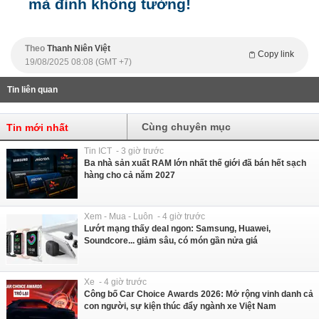
mà đỉnh không tưởng!
Theo
Thanh Niên Việt
Copy link
19/08/2025 08:08 (GMT +7)
Tin liên quan
Cùng chuyên mục
Tin mới nhất
Tin ICT - 3 giờ trước
Ba nhà sản xuất RAM lớn nhất thế giới đã bán hết sạch
hàng cho cả năm 2027
Xem - Mua - Luôn - 4 giờ trước
Lướt mạng thấy deal ngon: Samsung, Huawei,
Soundcore... giảm sâu, có món gần nửa giá
Xe - 4 giờ trước
Công bố Car Choice Awards 2026: Mở rộng vinh danh cả
con người, sự kiện thúc đẩy ngành xe Việt Nam