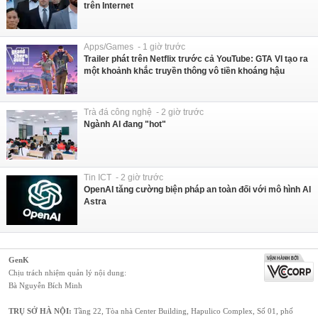
trên Internet
Apps/Games - 1 giờ trước
Trailer phát trên Netflix trước cả YouTube: GTA VI tạo ra
một khoảnh khắc truyền thông vô tiền khoáng hậu
Trà đá công nghệ - 2 giờ trước
Ngành AI đang "hot"
Tin ICT - 2 giờ trước
OpenAI tăng cường biện pháp an toàn đối với mô hình AI
Astra
GenK
Chịu trách nhiệm quản lý nội dung:
Bà Nguyễn Bích Minh
TRỤ SỞ HÀ NỘI:
Tầng 22, Tòa nhà Center Building, Hapulico Complex, Số 01, phố