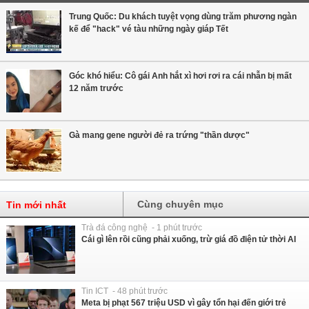
Trung Quốc: Du khách tuyệt vọng dùng trăm phương ngàn
kế để "hack" vé tàu những ngày giáp Tết
Góc khó hiểu: Cô gái Anh hắt xì hơi rơi ra cái nhẫn bị mất
12 năm trước
Gà mang gene người đẻ ra trứng "thần dược"
Cùng chuyên mục
Tin mới nhất
Trà đá công nghệ - 1 phút trước
Cái gì lên rồi cũng phải xuống, trừ giá đồ điện tử thời AI
Tin ICT - 48 phút trước
Meta bị phạt 567 triệu USD vì gây tổn hại đến giới trẻ