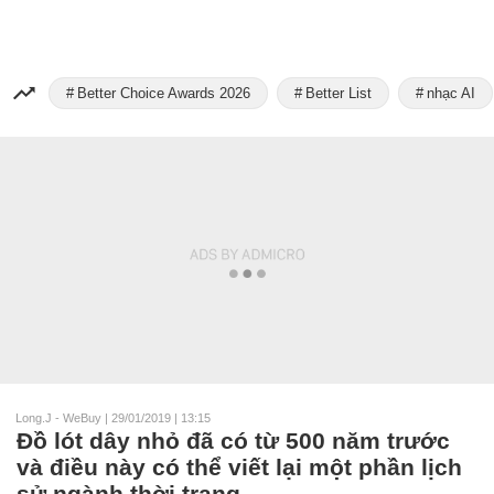
Better Choice Awards 2026
Better List
nhạc AI
Long.J - WeBuy
|
29/01/2019 | 13:15
Đồ lót dây nhỏ đã có từ 500 năm trước
và điều này có thể viết lại một phần lịch
sử ngành thời trang