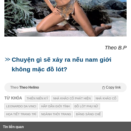
Theo B.P
Chuyện gì sẽ xảy ra nếu nam giới
không mặc đồ lót?
Theo
Theo Helino
Copy link
TỪ KHÓA
THIÊN NIÊN KỶ
NHÀ KHẢO CỔ PHÁT HIỆN
NHÀ KHẢO CỔ
LEONARDO DA VINCI
HẤP DẪN GIỚI TÍNH
ĐỒ LÓT PHỤ NỮ
HỌA TIẾT TRANG TRÍ
NGÀNH THỜI TRANG
BẰNG SÁNG CHẾ
Tin liên quan