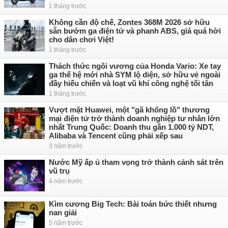
1 tháng trước
Không cần độ chế, Zontes 368M 2026 sở hữu
sẵn bướm ga điện tử và phanh ABS, giá quá hời
cho dân chơi Việt!
1 tháng trước
Thách thức ngôi vương của Honda Vario: Xe tay
ga thế hệ mới nhà SYM lộ diện, sở hữu vẻ ngoài
đầy hiếu chiến và loạt vũ khí công nghệ tối tân
1 tháng trước
Vượt mặt Huawei, một "gã khổng lồ" thương
mại điện tử trở thành doanh nghiệp tư nhân lớn
nhất Trung Quốc: Doanh thu gần 1.000 tỷ NDT,
Alibaba và Tencent cũng phải xếp sau
3 năm trước
Nước Mỹ ấp ủ tham vọng trở thành cảnh sát trên
vũ trụ
4 năm trước
Kìm cương Big Tech: Bài toán bức thiết nhưng
nan giải
5 năm trước