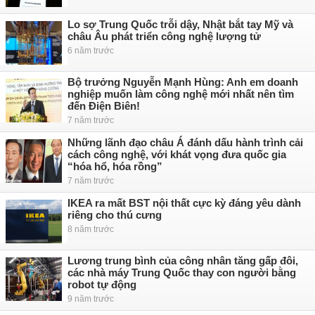
Lo sợ Trung Quốc trỗi dậy, Nhật bắt tay Mỹ và
châu Âu phát triển công nghệ lượng tử
6 năm trước
Bộ trưởng Nguyễn Mạnh Hùng: Anh em doanh
nghiệp muốn làm công nghệ mới nhất nên tìm
đến Điện Biên!
7 năm trước
Những lãnh đạo châu Á đánh dấu hành trình cải
cách công nghệ, với khát vọng đưa quốc gia
“hóa hổ, hóa rồng”
7 năm trước
IKEA ra mất BST nội thất cực kỳ đáng yêu dành
riêng cho thú cưng
8 năm trước
Lương trung bình của công nhân tăng gấp đôi,
các nhà máy Trung Quốc thay con người bằng
robot tự động
9 năm trước