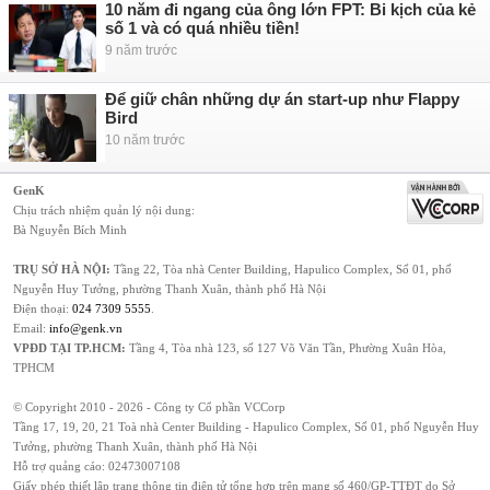
10 năm đi ngang của ông lớn FPT: Bi kịch của kẻ
số 1 và có quá nhiều tiền!
9 năm trước
Để giữ chân những dự án start-up như Flappy
Bird
10 năm trước
GenK
Chịu trách nhiệm quản lý nội dung:
Bà Nguyễn Bích Minh
TRỤ SỞ HÀ NỘI:
Tầng 22, Tòa nhà Center Building, Hapulico Complex, Số 01, phố
Nguyễn Huy Tưởng, phường Thanh Xuân, thành phố Hà Nội
Điện thoại:
024 7309 5555
.
Email:
info@genk.vn
VPĐD TẠI TP.HCM:
Tầng 4, Tòa nhà 123, số 127 Võ Văn Tần, Phường Xuân Hòa,
TPHCM
© Copyright 2010 - 2026 - Công ty Cổ phần VCCorp
Tầng 17, 19, 20, 21 Toà nhà Center Building - Hapulico Complex, Số 01, phố Nguyễn Huy
Tưởng, phường Thanh Xuân, thành phố Hà Nội
Hỗ trợ quảng cáo:
02473007108
Giấy phép thiết lập trang thông tin điện tử tổng hợp trên mạng số 460/GP-TTĐT do Sở