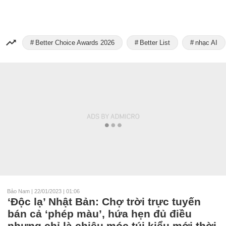
Better Choice Awards 2026
Better List
nhạc AI
Bảo Nam
|
22/01/2023 | 01:06
‘Độc lạ’ Nhật Bản: Chợ trời trực tuyến
bán cả ‘phép màu’, hứa hẹn đủ điều
nhưng chỉ là chiêu móc túi kiểu mới thời