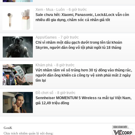
Xem - Mua - Luôn - 6 giờ trước
Sale chưa hết: Xiaomi, Panasonic, Lock&Lock vẫn còn
nhiều đồ gia dụng, chăm sóc cá nhân giá tốt
Apps/Games - 7 giờ trước
Chỉ vì nhầm một dấu gạch dưới trong tên tài khoản
Skyrim, người đàn ông vô tội phải ngồi tù 18 tháng
Khám phá - 8 giờ trước
Vứt nhầm tấm vé số trúng hơn 30 tỷ đồng vào thùng rác,
người đàn ông khiến cả công ty vệ sinh phải mất 2 ngày
tìm lại
Đồ chơi số - 8 giờ trước
Sennheiser MOMENTUM 5 Wireless ra mắt tại Việt Nam,
giá 12,49 triệu đồng
GenK
Chịu trách nhiệm quản lý nội dung: