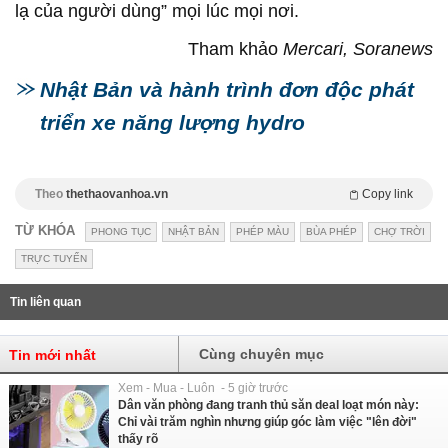
lạ của người dùng” mọi lúc mọi nơi.
Tham khảo
Mercari, Soranews
Nhật Bản và hành trình đơn độc phát
triển xe năng lượng hydro
Theo
thethaovanhoa.vn
Copy link
TỪ KHÓA
PHONG TỤC
NHẬT BẢN
PHÉP MÀU
BÙA PHÉP
CHỢ TRỜI
TRỰC TUYẾN
Tin liên quan
Cùng chuyên mục
Tin mới nhất
Xem - Mua - Luôn - 5 giờ trước
Dân văn phòng đang tranh thủ săn deal loạt món này:
Chỉ vài trăm nghìn nhưng giúp góc làm việc "lên đời"
thấy rõ