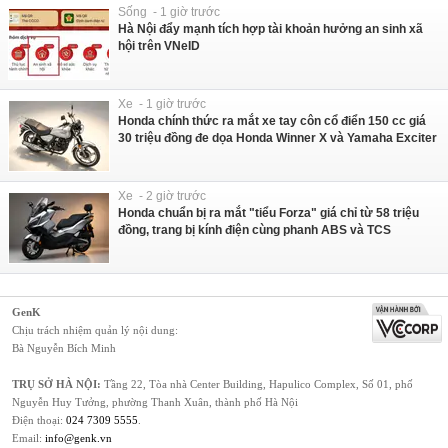
Sống - 1 giờ trước
Hà Nội đẩy mạnh tích hợp tài khoản hưởng an sinh xã
hội trên VNeID
Xe - 1 giờ trước
Honda chính thức ra mắt xe tay côn cổ điển 150 cc giá
30 triệu đồng đe dọa Honda Winner X và Yamaha Exciter
Xe - 2 giờ trước
Honda chuẩn bị ra mắt "tiểu Forza" giá chỉ từ 58 triệu
đồng, trang bị kính điện cùng phanh ABS và TCS
GenK
Chịu trách nhiệm quản lý nội dung:
Bà Nguyễn Bích Minh
TRỤ SỞ HÀ NỘI:
Tầng 22, Tòa nhà Center Building, Hapulico Complex, Số 01, phố
Nguyễn Huy Tưởng, phường Thanh Xuân, thành phố Hà Nội
Điện thoại:
024 7309 5555
.
Email:
info@genk.vn