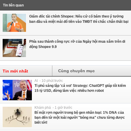
Tin liên quan
Giám đốc tài chính Shopee: Nếu cứ cố bám theo ý tưởng
ban đầu và miệt mài đổ tiền vào TMĐT thì chắc chắn thất bại
Phía sau thành công rực rỡ của Ngày hội mua sắm trên di
động Shopee 9.9
Cùng chuyên mục
Tin mới nhất
AI - 10 phút trước
Tỉ phú sáng lập 'cá voi' Strategy: ChatGPT giúp tôi kiếm
15 tỷ USD, đừng làm việc nhiều hơn robot
Khám phá - 1 giờ trước
Bí mật rợn người trong bộ gen nhân loại: 1% DNA của
bạn đến từ một loài người "bóng ma" chưa từng được
biết tới!