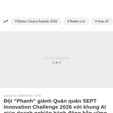
Better Choice Awards 2026
Better List
nhạc AI
Quang Vũ
|
28/05/2026 | 10:00
Đội “Phanh” giành Quán quân SEPT
Innovation Challenge 2026 với khung AI
giúp doanh nghiệp hành động bền vững