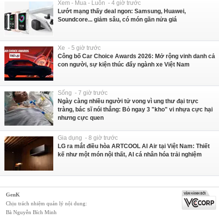
Xem - Mua - Luôn - 4 giờ trước
Lướt mạng thấy deal ngon: Samsung, Huawei,
Soundcore... giảm sâu, có món gần nửa giá
Xe - 5 giờ trước
Công bố Car Choice Awards 2026: Mở rộng vinh danh cả
con người, sự kiện thúc đẩy ngành xe Việt Nam
Sống - 7 giờ trước
Ngày càng nhiều người tử vong vì ung thư đại trực
tràng, bác sĩ nói thẳng: Bỏ ngay 3 "kho" vi nhựa cực hại
nhưng cực quen
Gia dụng - 8 giờ trước
LG ra mắt điều hòa ARTCOOL AI Air tại Việt Nam: Thiết
kế như một món nội thất, AI cá nhân hóa trải nghiệm
GenK
Chịu trách nhiệm quản lý nội dung:
Bà Nguyễn Bích Minh