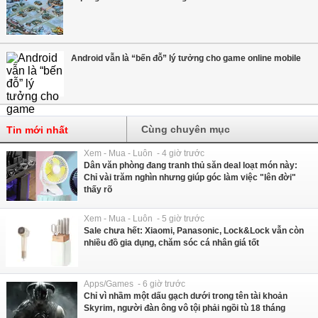
Android vẫn là “bến đỗ” lý tưởng cho game online mobile
Cùng chuyên mục
Tin mới nhất
Xem - Mua - Luôn - 4 giờ trước
Dân văn phòng đang tranh thủ săn deal loạt món này:
Chỉ vài trăm nghìn nhưng giúp góc làm việc "lên đời"
thấy rõ
Xem - Mua - Luôn - 5 giờ trước
Sale chưa hết: Xiaomi, Panasonic, Lock&Lock vẫn còn
nhiều đồ gia dụng, chăm sóc cá nhân giá tốt
Apps/Games - 6 giờ trước
Chỉ vì nhầm một dấu gạch dưới trong tên tài khoản
Skyrim, người đàn ông vô tội phải ngồi tù 18 tháng