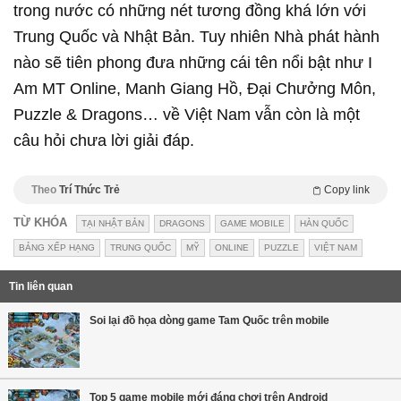
trong nước có những nét tương đồng khá lớn với
Trung Quốc và Nhật Bản. Tuy nhiên Nhà phát hành
nào sẽ tiên phong đưa những cái tên nổi bật như I
Am MT Online, Manh Giang Hồ, Đại Chưởng Môn,
Puzzle & Dragons… về Việt Nam vẫn còn là một
câu hỏi chưa lời giải đáp.
Theo
Trí Thức Trẻ
Copy link
TỪ KHÓA
TẠI NHẬT BẢN
DRAGONS
GAME MOBILE
HÀN QUỐC
BẢNG XẾP HẠNG
TRUNG QUỐC
MỸ
ONLINE
PUZZLE
VIỆT NAM
Tin liên quan
Soi lại đồ họa dòng game Tam Quốc trên mobile
Top 5 game mobile mới đáng chơi trên Android