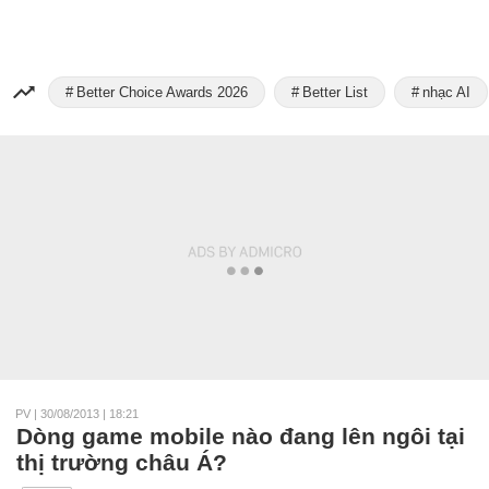
Better Choice Awards 2026
Better List
nhạc AI
PV
|
30/08/2013 | 18:21
Dòng game mobile nào đang lên ngôi tại
thị trường châu Á?