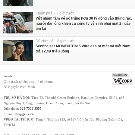
Khám phá - 7 giờ trước
Vứt nhầm tấm vé số trúng hơn 30 tỷ đồng vào thùng rác,
người đàn ông khiến cả công ty vệ sinh phải mất 2 ngày
tìm lại
Đồ chơi số - 8 giờ trước
Sennheiser MOMENTUM 5 Wireless ra mắt tại Việt Nam,
giá 12,49 triệu đồng
GenK
Chịu trách nhiệm quản lý nội dung:
Bà Nguyễn Bích Minh
TRỤ SỞ HÀ NỘI:
Tầng 22, Tòa nhà Center Building, Hapulico Complex, Số 01, phố
Nguyễn Huy Tưởng, phường Thanh Xuân, thành phố Hà Nội
Điện thoại:
024 7309 5555
.
Email:
info@genk.vn
VPĐD TẠI TP.HCM:
Tầng 4, Tòa nhà 123, số 127 Võ Văn Tần, Phường Xuân Hòa,
TPHCM