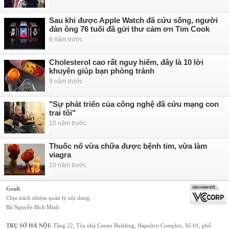
Sau khi được Apple Watch đã cứu sống, người
đàn ông 76 tuổi đã gửi thư cảm ơn Tim Cook
8 năm trước
Cholesterol cao rất nguy hiểm, đây là 10 lời
khuyên giúp bạn phòng tránh
9 năm trước
"Sự phát triển của công nghệ đã cứu mạng con
trai tôi"
10 năm trước
Thuốc nổ vừa chữa được bệnh tim, vừa làm
viagra
10 năm trước
GenK
Chịu trách nhiệm quản lý nội dung:
Bà Nguyễn Bích Minh
TRỤ SỞ HÀ NỘI:
Tầng 22, Tòa nhà Center Building, Hapulico Complex, Số 01, phố