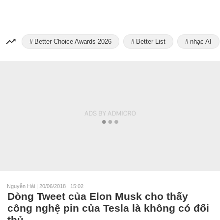
Better Choice Awards 2026
Better List
nhạc AI
Nguyễn Hải
|
20/06/2018 | 15:02
Dòng Tweet của Elon Musk cho thấy
công nghệ pin của Tesla là không có đối
thủ