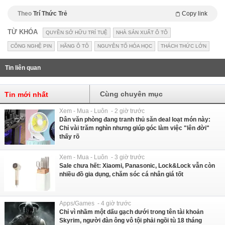
Theo
Trí Thức Trẻ
Copy link
TỪ KHÓA
QUYỀN SỞ HỮU TRÍ TUỆ
NHÀ SẢN XUẤT Ô TÔ
CÔNG NGHỆ PIN
HÃNG Ô TÔ
NGUYÊN TỐ HÓA HỌC
THÁCH THỨC LỚN
Tin liên quan
Cùng chuyên mục
Tin mới nhất
Xem - Mua - Luôn - 2 giờ trước
Dân văn phòng đang tranh thủ săn deal loạt món này:
Chỉ vài trăm nghìn nhưng giúp góc làm việc "lên đời"
thấy rõ
Xem - Mua - Luôn - 3 giờ trước
Sale chưa hết: Xiaomi, Panasonic, Lock&Lock vẫn còn
nhiều đồ gia dụng, chăm sóc cá nhân giá tốt
Apps/Games - 4 giờ trước
Chỉ vì nhầm một dấu gạch dưới trong tên tài khoản
Skyrim, người đàn ông vô tội phải ngồi tù 18 tháng