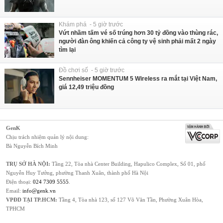
Khám phá - 5 giờ trước
Vứt nhầm tấm vé số trúng hơn 30 tỷ đồng vào thùng rác,
người đàn ông khiến cả công ty vệ sinh phải mất 2 ngày
tìm lại
Đồ chơi số - 5 giờ trước
Sennheiser MOMENTUM 5 Wireless ra mắt tại Việt Nam,
giá 12,49 triệu đồng
GenK
Chịu trách nhiệm quản lý nội dung:
Bà Nguyễn Bích Minh
TRỤ SỞ HÀ NỘI:
Tầng 22, Tòa nhà Center Building, Hapulico Complex, Số 01, phố
Nguyễn Huy Tưởng, phường Thanh Xuân, thành phố Hà Nội
Điện thoại:
024 7309 5555
.
Email:
info@genk.vn
VPĐD TẠI TP.HCM:
Tầng 4, Tòa nhà 123, số 127 Võ Văn Tần, Phường Xuân Hòa,
TPHCM