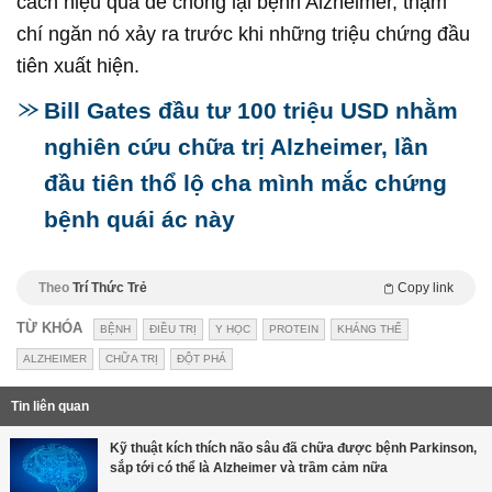
cách hiệu quả để chống lại bệnh Alzheimer, thậm
chí ngăn nó xảy ra trước khi những triệu chứng đầu
tiên xuất hiện.
Bill Gates đầu tư 100 triệu USD nhằm
nghiên cứu chữa trị Alzheimer, lần
đầu tiên thổ lộ cha mình mắc chứng
bệnh quái ác này
Theo
Trí Thức Trẻ
Copy link
TỪ KHÓA
BỆNH
ĐIỀU TRỊ
Y HỌC
PROTEIN
KHÁNG THỂ
ALZHEIMER
CHỮA TRỊ
ĐỘT PHÁ
Tin liên quan
Kỹ thuật kích thích não sâu đã chữa được bệnh Parkinson,
sắp tới có thể là Alzheimer và trầm cảm nữa