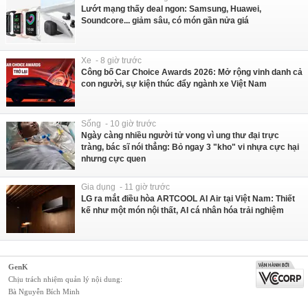
Lướt mạng thấy deal ngon: Samsung, Huawei,
Soundcore... giảm sâu, có món gần nửa giá
Xe - 8 giờ trước
Công bố Car Choice Awards 2026: Mở rộng vinh danh cả
con người, sự kiện thúc đẩy ngành xe Việt Nam
Sống - 10 giờ trước
Ngày càng nhiều người tử vong vì ung thư đại trực
tràng, bác sĩ nói thẳng: Bỏ ngay 3 "kho" vi nhựa cực hại
nhưng cực quen
Gia dụng - 11 giờ trước
LG ra mắt điều hòa ARTCOOL AI Air tại Việt Nam: Thiết
kế như một món nội thất, AI cá nhân hóa trải nghiệm
GenK
Chịu trách nhiệm quản lý nội dung:
Bà Nguyễn Bích Minh