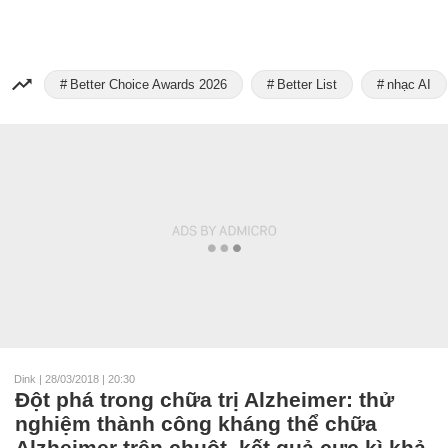
Better Choice Awards 2026
Better List
nhạc AI
Dink
|
28/03/2018 | 20:30
Đột phá trong chữa trị Alzheimer: thử
nghiệm thành công kháng thể chữa
Alzheimer trên chuột, kết quả cực kì khả