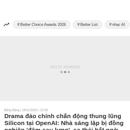
Better Choice Awards 2026
Better List
nhạc AI
Băng Băng
|
18/11/2023 | 15:59
Drama đảo chính chấn động thung lũng
Silicon tại OpenAI: Nhà sáng lập bị đồng
nghiệp 'đâm sau lưng', sa thải bất ngờ