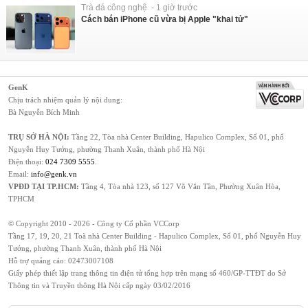
Trà đá công nghệ - 1 giờ trước
Cách bán iPhone cũ vừa bị Apple "khai tử"
GenK
Chịu trách nhiệm quản lý nội dung:
Bà Nguyễn Bích Minh
TRỤ SỞ HÀ NỘI:
Tầng 22, Tòa nhà Center Building, Hapulico Complex, Số 01, phố
Nguyễn Huy Tưởng, phường Thanh Xuân, thành phố Hà Nội
Điện thoại:
024 7309 5555
.
Email:
info@genk.vn
VPĐD TẠI TP.HCM:
Tầng 4, Tòa nhà 123, số 127 Võ Văn Tần, Phường Xuân Hòa,
TPHCM
© Copyright 2010 - 2026 - Công ty Cổ phần VCCorp
Tầng 17, 19, 20, 21 Toà nhà Center Building - Hapulico Complex, Số 01, phố Nguyễn Huy
Tưởng, phường Thanh Xuân, thành phố Hà Nội
Hỗ trợ quảng cáo:
02473007108
Giấy phép thiết lập trang thông tin điện tử tổng hợp trên mạng số 460/GP-TTĐT do Sở
Thông tin và Truyền thông Hà Nội cấp ngày 03/02/2016