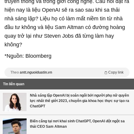
truyền thống và trong giới công nghệ. Câu hỏi đặt ra
hiện nay là liệu OpenAI sẽ ra sao sau khi sa thải
nhà sáng lập? Liệu họ có làm mất niềm tin từ nhà
đầu tư không và liệu Sam Altman có đường hoàng
quay trở lại như Steven Jobs đã từng làm hay
không?
*Nguồn: Bloomberg
Theo
antt.nguoiduatin.vn
Copy link
Tin liên quan
Nhà sáng lập OpenAI bị soán ngôi bởi người phụ nữ quyền
lực nhất thế giới 2023, chuyên gia khoa học thực sự tạo ra
ChatGPT
Biến căng tại nơi khai sinh ChatGPT, OpenAI đột ngột sa
thải CEO Sam Altman