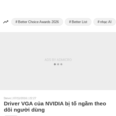
Better Choice Awards 2026
Better List
nhạc AI
Steve
|
07/11/2016 | 22:27
Driver VGA của NVIDIA bị tố ngầm theo
dõi người dùng