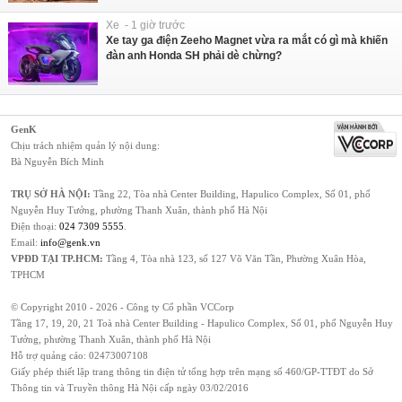
Xe - 1 giờ trước
Xe tay ga điện Zeeho Magnet vừa ra mắt có gì mà khiến
đàn anh Honda SH phải dè chừng?
GenK
Chịu trách nhiệm quản lý nội dung:
Bà Nguyễn Bích Minh
TRỤ SỞ HÀ NỘI:
Tầng 22, Tòa nhà Center Building, Hapulico Complex, Số 01, phố
Nguyễn Huy Tưởng, phường Thanh Xuân, thành phố Hà Nội
Điện thoại:
024 7309 5555
.
Email:
info@genk.vn
VPĐD TẠI TP.HCM:
Tầng 4, Tòa nhà 123, số 127 Võ Văn Tần, Phường Xuân Hòa,
TPHCM
© Copyright 2010 - 2026 - Công ty Cổ phần VCCorp
Tầng 17, 19, 20, 21 Toà nhà Center Building - Hapulico Complex, Số 01, phố Nguyễn Huy
Tưởng, phường Thanh Xuân, thành phố Hà Nội
Hỗ trợ quảng cáo:
02473007108
Giấy phép thiết lập trang thông tin điện tử tổng hợp trên mạng số 460/GP-TTĐT do Sở
Thông tin và Truyền thông Hà Nội cấp ngày 03/02/2016