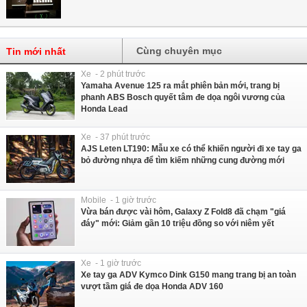
Cùng chuyên mục
Tin mới nhất
Xe - 2 phút trước
Yamaha Avenue 125 ra mắt phiên bản mới, trang bị
phanh ABS Bosch quyết tâm đe dọa ngôi vương của
Honda Lead
Xe - 37 phút trước
AJS Leten LT190: Mẫu xe có thể khiến người đi xe tay ga
bỏ đường nhựa để tìm kiếm những cung đường mới
Mobile - 1 giờ trước
Vừa bán được vài hôm, Galaxy Z Fold8 đã chạm "giá
đáy" mới: Giảm gần 10 triệu đồng so với niêm yết
Xe - 1 giờ trước
Xe tay ga ADV Kymco Dink G150 mang trang bị an toàn
vượt tầm giá đe dọa Honda ADV 160