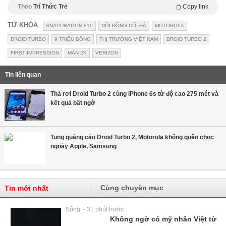
Theo
Trí Thức Trẻ
Copy link
TỪ KHÓA
SNAPDRAGON 810
NỒI ĐỒNG CỐI ĐÁ
MOTOROLA
DROID TURBO
9 TRIỆU ĐỒNG
THỊ TRƯỜNG VIỆT NAM
DROID TURBO 2
FIRST IMPRESSION
MÀN 2K
VERIZON
Tin liên quan
Thả rơi Droid Turbo 2 cùng iPhone 6s từ độ cao 275 mét và
kết quả bất ngờ
Tung quảng cáo Droid Turbo 2, Motorola không quên chọc
ngoáy Apple, Samsung
Cùng chuyên mục
Tin mới nhất
Sống - 31 phút trước
Không ngờ có mỹ nhân Việt từ