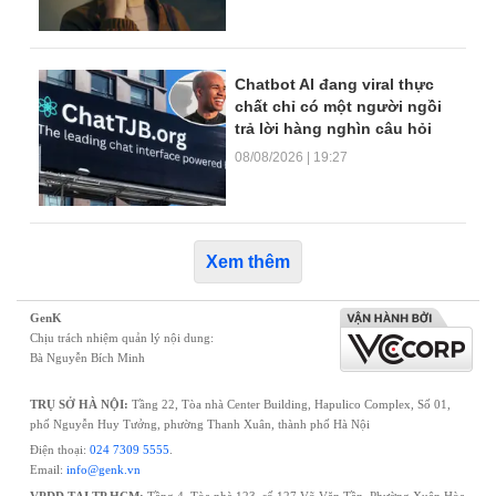
Chatbot AI đang viral thực
chất chỉ có một người ngồi
trả lời hàng nghìn câu hỏi
08/08/2026 | 19:27
Xem thêm
GenK
Chịu trách nhiệm quản lý nội dung:
Bà Nguyễn Bích Minh
TRỤ SỞ HÀ NỘI:
Tầng 22, Tòa nhà Center Building, Hapulico Complex, Số 01,
phố Nguyễn Huy Tưởng, phường Thanh Xuân, thành phố Hà Nội
Điện thoại:
024 7309 5555
.
Email:
info@genk.vn
VPĐD TẠI TP.HCM:
Tầng 4, Tòa nhà 123, số 127 Võ Văn Tần, Phường Xuân Hòa,