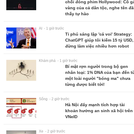
chối đóng phim Hollywood: Cô g
vàng của cả dân tộc, nghe tên đã
thấy tự hào
AI - 1 giờ trước
Tỉ phú sáng lập 'cá voi' Strategy:
ChatGPT giúp tôi kiếm 15 tỷ USD,
đừng làm việc nhiều hơn robot
Khám phá - 1 giờ trước
Bí mật rợn người trong bộ gen
nhân loại: 1% DNA của bạn đến t
một loài người "bóng ma" chưa
từng được biết tới!
Sống - 2 giờ trước
Hà Nội đẩy mạnh tích hợp tài
khoản hưởng an sinh xã hội trên
VNeID
Xe - 2 giờ trước