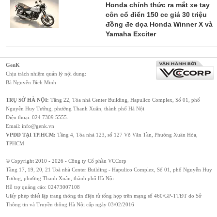
Honda chính thức ra mắt xe tay
côn cổ điển 150 cc giá 30 triệu
đồng đe dọa Honda Winner X và
Yamaha Exciter
GenK
Chịu trách nhiệm quản lý nội dung:
Bà Nguyễn Bích Minh
TRỤ SỞ HÀ NỘI:
Tầng 22, Tòa nhà Center Building, Hapulico Complex, Số 01, phố
Nguyễn Huy Tưởng, phường Thanh Xuân, thành phố Hà Nội
Điện thoại:
024 7309 5555
.
Email:
info@genk.vn
VPĐD TẠI TP.HCM:
Tầng 4, Tòa nhà 123, số 127 Võ Văn Tần, Phường Xuân Hòa,
TPHCM
© Copyright 2010 - 2026 - Công ty Cổ phần VCCorp
Tầng 17, 19, 20, 21 Toà nhà Center Building - Hapulico Complex, Số 01, phố Nguyễn Huy
Tưởng, phường Thanh Xuân, thành phố Hà Nội
Hỗ trợ quảng cáo:
02473007108
Giấy phép thiết lập trang thông tin điện tử tổng hợp trên mạng số 460/GP-TTĐT do Sở
Thông tin và Truyền thông Hà Nội cấp ngày 03/02/2016