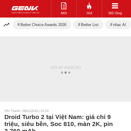
Mới
Hot
Mở rộng
Better Choice Awards 2026
Better List
nhạc AI
Yến Thanh
|
28/01/2016 | 01:54
Droid Turbo 2 tại Việt Nam: giá chỉ 9
triệu, siêu bền, Soc 810, màn 2K, pin
3.760 mAh