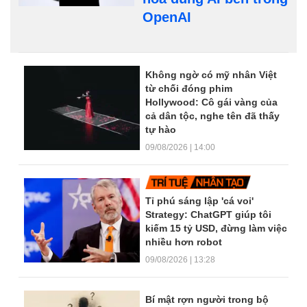
OpenAI
Dòng tin trang chủ
Không ngờ có mỹ nhân Việt
từ chối đóng phim
Hollywood: Cô gái vàng của
cả dân tộc, nghe tên đã thấy
tự hào
09/08/2026 | 14:00
Tỉ phú sáng lập 'cá voi'
Strategy: ChatGPT giúp tôi
kiếm 15 tỷ USD, đừng làm việc
nhiều hơn robot
09/08/2026 | 13:28
Bí mật rợn người trong bộ