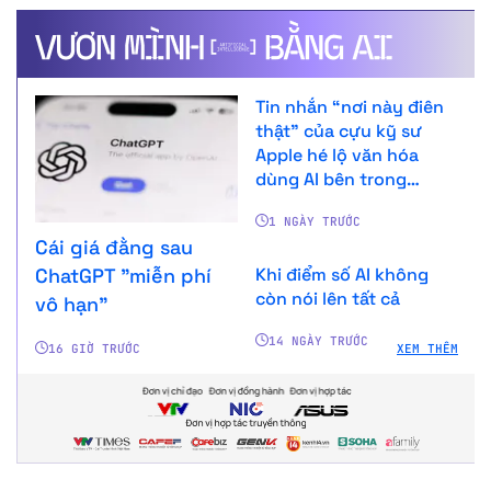
Tin nhắn “nơi này điên
thật” của cựu kỹ sư
Apple hé lộ văn hóa
dùng AI bên trong
OpenAI
1 NGÀY TRƯỚC
Cái giá đằng sau
ChatGPT "miễn phí
Khi điểm số AI không
còn nói lên tất cả
vô hạn"
14 NGÀY TRƯỚC
16 GIỜ TRƯỚC
XEM THÊM