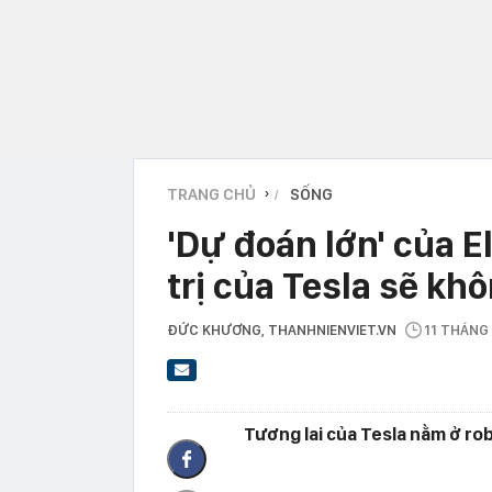
TRANG CHỦ
SỐNG
›
'Dự đoán lớn' của E
trị của Tesla sẽ khô
ĐỨC KHƯƠNG
, THANHNIENVIET.VN
11 THÁNG
Tương lai của Tesla nằm ở ro