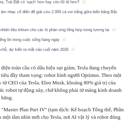
ửa, Trái Đất có ‘sạch’ hơn hay còn tồi tệ hơn?
g âm nhạc cổ điển để giải cứu 2.000 cá voi trắng giữa biển băng Bắc
nhiên liệu tritium cho các lò phản ứng tổng hợp trong tương lai
tiếng ồn trong cuộc sống hàng ngày
 2 chỗ, dự kiến ra mắt vào cuối năm 2026
 điện toàn cầu có dấu hiệu sụt giảm, Tesla đang chuyển
tiêu đầy tham vọng: robot hình người Optimus. Theo một
 từ CEO của Tesla, Elon Musk, khoảng 80% giá trị của
 các robot tự động này, chứ không phải từ mảng kinh doanh
a hãng.
"Master Plan Part IV" (tạm dịch: Kế hoạch Tổng thể, Phần
 một tầm nhìn mới cho Tesla, nơi AI vật lý và robot đóng