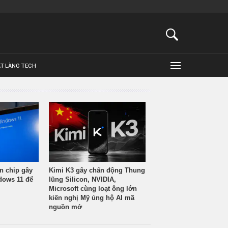
ẬT LÀNG TECH
n chip gây
Kimi K3 gây chấn động Thung
ndows 11 để
lũng Silicon, NVIDIA,
Microsoft cùng loạt ông lớn
kiến nghị Mỹ ủng hộ AI mã
nguồn mở