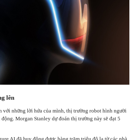
ng lên
n với những lời hứa của mình, thị trường robot hình người
i động. Morgan Stanley dự đoán thị trường này sẽ đạt 5
ure AI đã huy động được hàng trăm triệu đô la từ các nhà