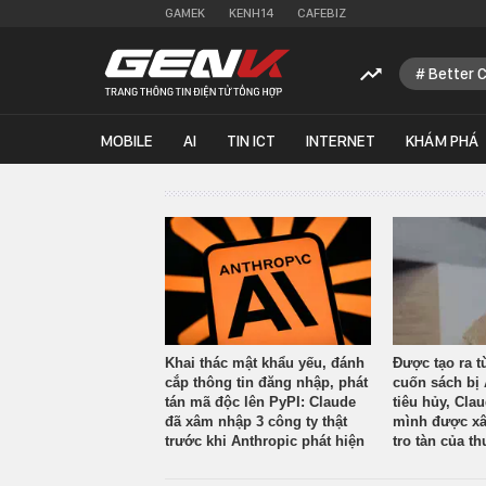
GAMEK
KENH14
CAFEBIZ
Better 
MOBILE
AI
TIN ICT
INTERNET
KHÁM PHÁ
Khai thác mật khẩu yếu, đánh
Được tạo ra t
cắp thông tin đăng nhập, phát
cuốn sách bị 
tán mã độc lên PyPI: Claude
tiêu hủy, Cla
đã xâm nhập 3 công ty thật
mình được xâ
trước khi Anthropic phát hiện
tro tàn của th