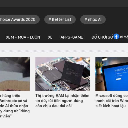
Choice Awards 2026
Better List
nhạc AI
XEM - MUA - LUÔN
XE
APPS-GAME
ĐỒ CHƠI SỐ
BÍ M
ừ hàng triệu
Thị trường RAM lại nhận thêm
Microsoft dùng co
Anthropic xé và
tin dữ, túi tiền người dùng
tranh cãi trên Wi
ude AI thừa nhận
còn chịu đau dài dài
siết kích hoạt lậu
y dựng từ "đống
ư viện"