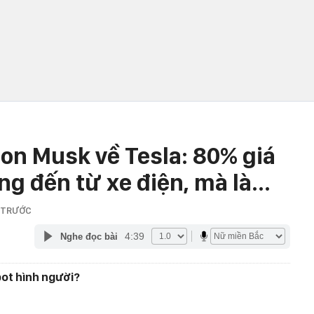
lon Musk về Tesla: 80% giá
ng đến từ xe điện, mà là...
 TRƯỚC
4:39
Nghe đọc bài
bot hình người?