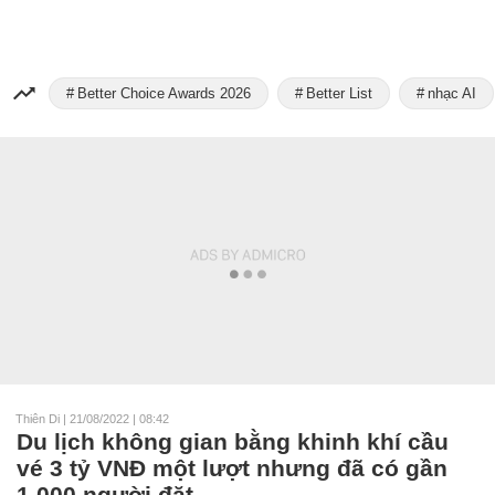
Better Choice Awards 2026
Better List
nhạc AI
Thiên Di
|
21/08/2022 | 08:42
Du lịch không gian bằng khinh khí cầu
vé 3 tỷ VNĐ một lượt nhưng đã có gần
1.000 người đặt