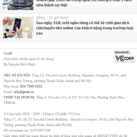
nữa thành sự thật
Sống - 11 giờ trước
Sau ngày 31/8, một ngân hàng có thể từ chối giao dịch
rút/chuyển tiền online của khách hàng trong trường hợp
sau
GenK
Chịu trách nhiệm quản lý nội dung:
Bà Nguyễn Bích Minh
TRỤ SỞ HÀ NỘI:
Tầng 22, Tòa nhà Center Building, Hapulico Complex, Số 01, phố
Nguyễn Huy Tưởng, phường Thanh Xuân, thành phố Hà Nội
Điện thoại:
024 7309 5555
.
Email:
info@genk.vn
VPĐD TẠI TP.HCM:
Tầng 4, Tòa nhà 123, số 127 Võ Văn Tần, Phường Xuân Hòa,
TPHCM
© Copyright 2010 - 2026 - Công ty Cổ phần VCCorp
Tầng 17, 19, 20, 21 Toà nhà Center Building - Hapulico Complex, Số 01, phố Nguyễn Huy
Tưởng, phường Thanh Xuân, thành phố Hà Nội
Hỗ trợ quảng cáo:
02473007108
Giấy phép thiết lập trang thông tin điện tử tổng hợp trên mạng số 460/GP-TTĐT do Sở