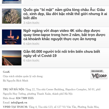
Quốc gia “bí mật” nằm giữa lòng châu Âu: Giàu
có, xinh đẹp, lâu đời bậc nhất thế giới nhưng ít ai
biết đến
3 năm trước
Ngỡ ngàng với đoạn video 4K siêu đẹp được
quay time-lapse trong hơn 2 năm, bắt trọn được
cả khoảnh khắc nguyệt thực cực ấn tượng
6 năm trước
Gần 60.000 người trôi nổi trên biển chưa biết
ngày về vì Covid-19
6 năm trước
GenK
Chịu trách nhiệm quản lý nội dung:
Bà Nguyễn Bích Minh
TRỤ SỞ HÀ NỘI:
Tầng 22, Tòa nhà Center Building, Hapulico Complex, Số 01, phố
Nguyễn Huy Tưởng, phường Thanh Xuân, thành phố Hà Nội
Điện thoại:
024 7309 5555
.
Email:
info@genk.vn
VPĐD TẠI TP.HCM:
Tầng 4, Tòa nhà 123, số 127 Võ Văn Tần, Phường Xuân Hòa,