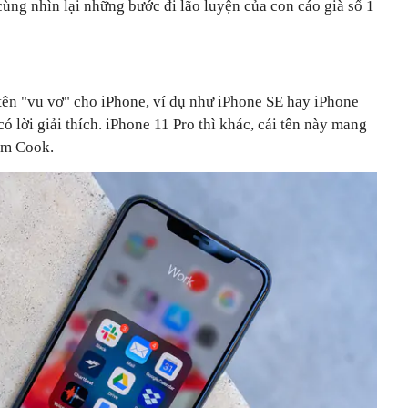
ùng nhìn lại những bước đi lão luyện của con cáo già số 1
 tên "vu vơ" cho iPhone, ví dụ như iPhone SE hay iPhone
ó lời giải thích. iPhone 11 Pro thì khác, cái tên này mang
Tim Cook.