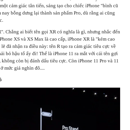
một cảm giác tân tiến, sáng tạo cho chiếc iPhone "bình cũ
m nay bỗng dưng lại thành sản phẩm Pro, dù rằng ai cũng
c.
R". Chẳng ai biết tên gọi XR có nghĩa là gì, nhưng nhắc đến
iPhone XS và XS Max là cao cấp, iPhone XR là "kém cao
lẽ đã nhận ra điều này: tên R tạo ra cảm giác tiêu cực về
 bỏ hậu tố ấy đi! Thế là iPhone 11 ra mắt với cái tên gợi
, không còn bị đánh dấu tiêu cực. Còn iPhone 11 Pro và 11
ở mức giá nghìn đô....
ô