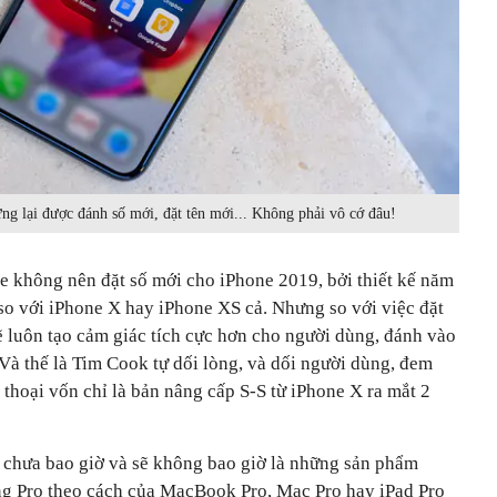
ng lại được đánh số mới, đặt tên mới... Không phải vô cớ đâu!
ple không nên đặt số mới cho iPhone 2019, bởi thiết kế năm
so với iPhone X hay iPhone XS cả. Nhưng so với việc đặt
ẽ luôn tạo cảm giác tích cực hơn cho người dùng, đánh vào
Và thế là Tim Cook tự dối lòng, và dối người dùng, đem
 thoại vốn chỉ là bản nâng cấp S-S từ iPhone X ra mắt 2
e chưa bao giờ và sẽ không bao giờ là những sản phẩm
ng Pro theo cách của MacBook Pro, Mac Pro hay iPad Pro