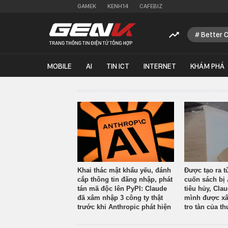
GAMEK
KENH14
CAFEBIZ
Better 
MOBILE
AI
TIN ICT
INTERNET
KHÁM PHÁ
Khai thác mật khẩu yếu, đánh
Được tạo ra t
cắp thông tin đăng nhập, phát
cuốn sách bị 
tán mã độc lên PyPI: Claude
tiêu hủy, Cla
đã xâm nhập 3 công ty thật
mình được xâ
trước khi Anthropic phát hiện
tro tàn của th