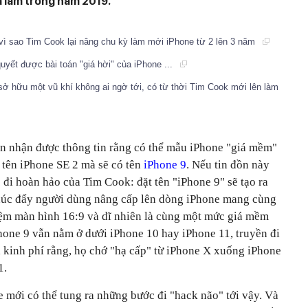
 làm trong năm 2019.
 vì sao Tim Cook lại nâng chu kỳ làm mới iPhone từ 2 lên 3 năm
uyết được bài toán "giá hời" của iPhone ...
sở hữu một vũ khí không ai ngờ tới, có từ thời Tim Cook mới lên làm
n nhận được thông tin rằng có thể mẫu iPhone "giá mềm"
 tên iPhone SE 2 mà sẽ có tên
iPhone 9
. Nếu tin đồn này
c đi hoàn hảo của Tim Cook: đặt tên "iPhone 9" sẽ tạo ra
 thúc đẩy người dùng nâng cấp lên dòng iPhone mang cùng
hiệm màn hình 16:9 và dĩ nhiên là cùng một mức giá mềm
hone 9 vẫn nằm ở dưới iPhone 10 hay iPhone 11, truyền đi
ả kinh phí rằng, họ chớ "hạ cấp" từ iPhone X xuống iPhone
1.
 mới có thể tung ra những bước đi "hack não" tới vậy. Và