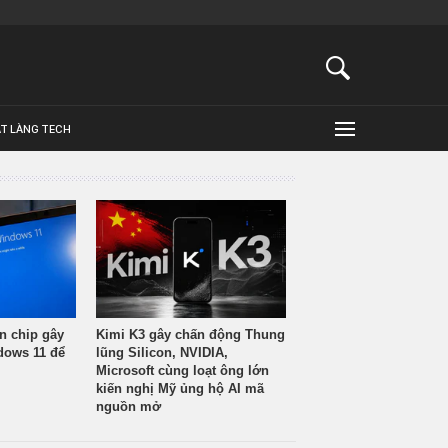
ẬT LÀNG TECH
n chip gây
Kimi K3 gây chấn động Thung
ndows 11 để
lũng Silicon, NVIDIA,
Microsoft cùng loạt ông lớn
kiến nghị Mỹ ủng hộ AI mã
nguồn mở