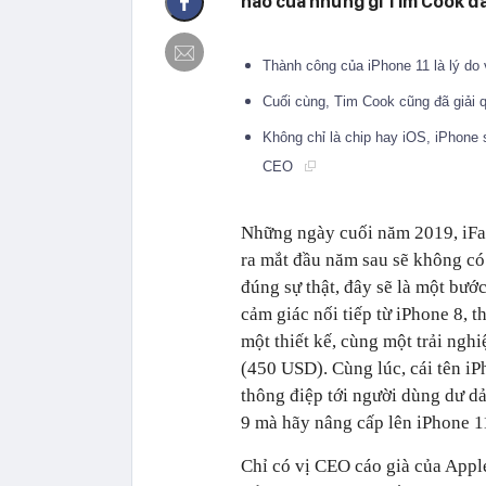
hảo của những gì Tim Cook đã
Thành công của iPhone 11 là lý do
Cuối cùng, Tim Cook cũng đã giải q
Không chỉ là chip hay iOS, iPhone 
CEO
Những ngày cuối năm 2019, iFa
ra mắt đầu năm sau sẽ không có
đúng sự thật, đây sẽ là một bướ
cảm giác nối tiếp từ iPhone 8,
một thiết kế, cùng một trải ng
(450 USD). Cùng lúc, cái tên iP
thông điệp tới người dùng dư d
9 mà hãy nâng cấp lên iPhone 1
Chỉ có vị CEO cáo già của Apple