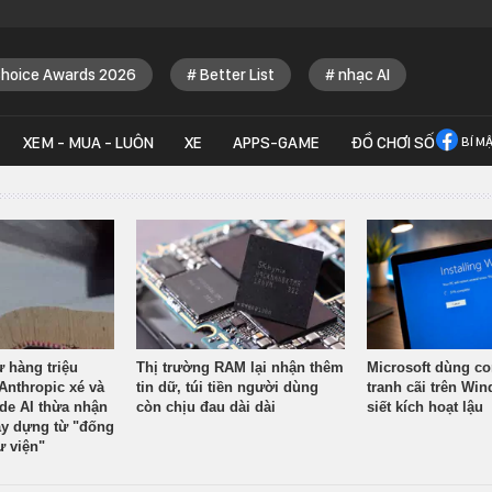
Choice Awards 2026
Better List
nhạc AI
XEM - MUA - LUÔN
XE
APPS-GAME
ĐỒ CHƠI SỐ
BÍ M
ừ hàng triệu
Thị trường RAM lại nhận thêm
Microsoft dùng co
Anthropic xé và
tin dữ, túi tiền người dùng
tranh cãi trên Wi
ude AI thừa nhận
còn chịu đau dài dài
siết kích hoạt lậu
y dựng từ "đống
ư viện"