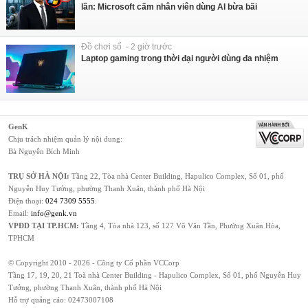
lần: Microsoft cấm nhân viên dùng AI bừa bãi
Đồ chơi số - 2 giờ trước
Laptop gaming trong thời đại người dùng đa nhiệm
GenK
Chịu trách nhiệm quản lý nội dung:
Bà Nguyễn Bích Minh
TRỤ SỞ HÀ NỘI:
Tầng 22, Tòa nhà Center Building, Hapulico Complex, Số 01, phố
Nguyễn Huy Tưởng, phường Thanh Xuân, thành phố Hà Nội
Điện thoại:
024 7309 5555
.
Email:
info@genk.vn
VPĐD TẠI TP.HCM:
Tầng 4, Tòa nhà 123, số 127 Võ Văn Tần, Phường Xuân Hòa,
TPHCM
© Copyright 2010 - 2026 - Công ty Cổ phần VCCorp
Tầng 17, 19, 20, 21 Toà nhà Center Building - Hapulico Complex, Số 01, phố Nguyễn Huy
Tưởng, phường Thanh Xuân, thành phố Hà Nội
Hỗ trợ quảng cáo:
02473007108