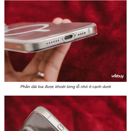
Phần dải loa được khoét từng lỗ nhỏ ở cạnh dưới