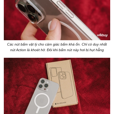
Các nút bấm vật lý cho cảm giác bấm khá ổn. Chỉ có duy nhất
nút Action là khoét hở. Đôi khi bấm nút này hơi bị hụt hẫng