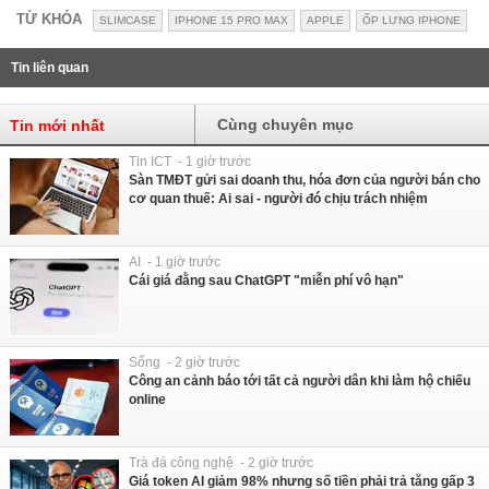
TỪ KHÓA
SLIMCASE
IPHONE 15 PRO MAX
APPLE
ỐP LƯNG IPHONE
Tin liên quan
Cùng chuyên mục
Tin mới nhất
Tin ICT - 1 giờ trước
Sàn TMĐT gửi sai doanh thu, hóa đơn của người bán cho
cơ quan thuế: Ai sai - người đó chịu trách nhiệm
AI - 1 giờ trước
Cái giá đằng sau ChatGPT "miễn phí vô hạn"
Sống - 2 giờ trước
Công an cảnh báo tới tất cả người dân khi làm hộ chiếu
online
Trà đá công nghệ - 2 giờ trước
Giá token AI giảm 98% nhưng số tiền phải trả tăng gấp 3