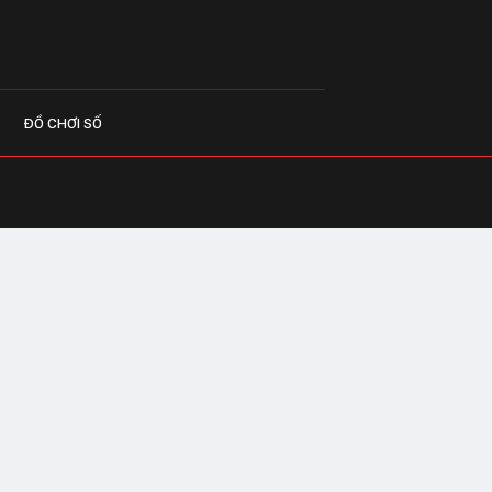
ĐỒ CHƠI SỐ
G CÁO
o.vn
 Center Building - Hapulico Complex, Số
, phường Thanh Xuân, thành phố Hà Nội