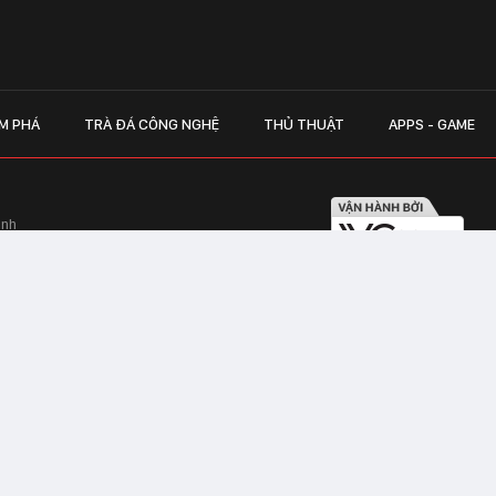
M PHÁ
TRÀ ĐÁ CÔNG NGHỆ
THỦ THUẬT
APPS - GAME
inh
Hapulico Complex, Số 01, phố Nguyễn
LIÊN HỆ QUẢN
 Văn Tần, Phường Xuân Hòa, TPHCM
Hotline hỗ trợ quảng cáo:
ico Complex, Số 01, phố Nguyễn Huy
Email:
giaitrixahoi@admicr
Hỗ trợ & CSKH: Admicro
 trên mạng số 460/GP-TTĐT do Sở Thông
Address: Tầng 20, Tòa nhà
01, phố Nguyễn Huy Tưởng