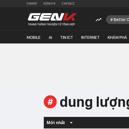
GAMEK
KENH14
CAFEBIZ
Better 
MOBILE
AI
TIN ICT
INTERNET
KHÁM PHÁ
dung lượn
#
Mới nhất