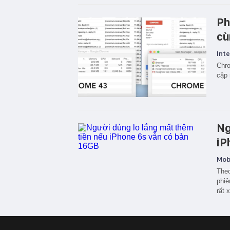
Ph
cù
Inte
Chr
cập 
Ng
iP
Mobi
Theo
phiê
rất 