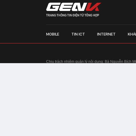
MOBILE
TIN ICT
INTERNET
KHÁ
Chịu trách nhiệm quản lý nội dung: Bà Nguyễn Bích M
TRỤ SỞ HÀ NỘI:
Tầng 22, Tòa nhà Center Building, 
Huy Tưởng, phường Thanh Xuân, thành phố Hà Nội
Điện thoại: 024 7309 5555.
Email:
info@genk.vn
VPĐD TẠI TP.HCM:
Tầng 4, Tòa nhà 123, số 127 Võ
© Copyright 2010 - 2026 - Công ty Cổ phần VCCorp
Tầng 17, 19, 20, 21 Toà nhà Center Building - Hapul
Tưởng, phường Thanh Xuân, thành phố Hà Nội
Giấy phép thiết lập trang thông tin điện tử tổng hợp
tin và Truyền thông Hà Nội cấp ngày 03/02/2016
Chính sách bảo mật