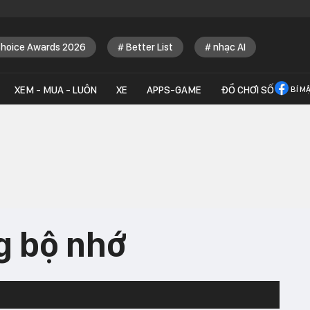
Choice Awards 2026
Better List
nhạc AI
XEM - MUA - LUÔN
XE
APPS-GAME
ĐỒ CHƠI SỐ
BÍ M
g bộ nhớ