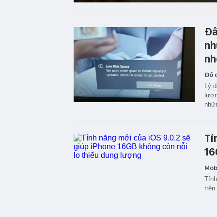
Đâ
nh
nh
Đồ c
Lý d
lượn
nhữn
Tí
16
Mobi
Tính
trên