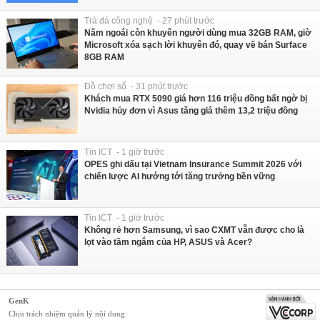
Trà đá công nghệ - 27 phút trước
Năm ngoái còn khuyên người dùng mua 32GB RAM, giờ
Microsoft xóa sạch lời khuyên đó, quay về bán Surface
8GB RAM
Đồ chơi số - 31 phút trước
Khách mua RTX 5090 giá hơn 116 triệu đồng bất ngờ bị
Nvidia hủy đơn vì Asus tăng giá thêm 13,2 triệu đồng
Tin ICT - 1 giờ trước
OPES ghi dấu tại Vietnam Insurance Summit 2026 với
chiến lược AI hướng tới tăng trưởng bền vững
Tin ICT - 1 giờ trước
Không rẻ hơn Samsung, vì sao CXMT vẫn được cho là
lọt vào tầm ngắm của HP, ASUS và Acer?
GenK
Chịu trách nhiệm quản lý nội dung: