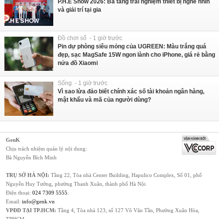
P.H.E Show 2026: Ba tầng trải nghiệm thiết bị nghe nhìn
và giải trí tại gia
Đồ chơi số - 1 giờ trước
Pin dự phòng siêu mỏng của UGREEN: Màu trắng quá
đẹp, sạc MagSafe 15W ngon lành cho iPhone, giá rẻ bằng
nửa đồ Xiaomi
Sống - 1 giờ trước
Vì sao lừa đảo biết chính xác số tài khoản ngân hàng,
mật khẩu và mã của người dùng?
GenK
Chịu trách nhiệm quản lý nội dung:
Bà Nguyễn Bích Minh
TRỤ SỞ HÀ NỘI:
Tầng 22, Tòa nhà Center Building, Hapulico Complex, Số 01, phố
Nguyễn Huy Tưởng, phường Thanh Xuân, thành phố Hà Nội
Điện thoại:
024 7309 5555
.
Email:
info@genk.vn
VPĐD TẠI TP.HCM:
Tầng 4, Tòa nhà 123, số 127 Võ Văn Tần, Phường Xuân Hòa,