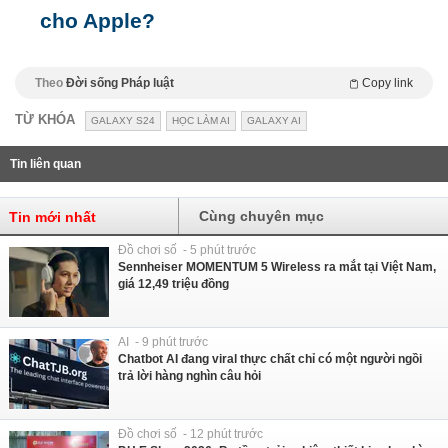
cho Apple?
Theo
Đời sống Pháp luật
Copy link
TỪ KHÓA
GALAXY S24
HỌC LÀM AI
GALAXY AI
Tin liên quan
Cùng chuyên mục
Tin mới nhất
Đồ chơi số - 5 phút trước
Sennheiser MOMENTUM 5 Wireless ra mắt tại Việt Nam,
giá 12,49 triệu đồng
AI - 9 phút trước
Chatbot AI đang viral thực chất chỉ có một người ngồi
trả lời hàng nghìn câu hỏi
Đồ chơi số - 12 phút trước