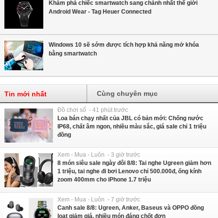
Khám phá chiếc smartwatch sang chảnh nhất thế giới
Android Wear - Tag Heuer Connected
Windows 10 sẽ sớm được tích hợp khả năng mở khóa
bằng smartwatch
Cùng chuyên mục
Tin mới nhất
Đồ chơi số - 41 phút trước
Loa bán chạy nhất của JBL có bản mới: Chống nước
IP68, chất âm ngon, nhiều màu sắc, giá sale chỉ 1 triệu
đồng
Xem - Mua - Luôn - 3 giờ trước
8 món siêu sale ngày đôi 8/8: Tai nghe Ugreen giảm hơn
1 triệu, tai nghe đi bơi Lenovo chỉ 500.000đ, ống kính
zoom 400mm cho iPhone 1.7 triệu
Xem - Mua - Luôn - 7 giờ trước
Canh sale 8/8: Ugreen, Anker, Baseus và OPPO đồng
loạt giảm giá, nhiều món đáng chốt đơn