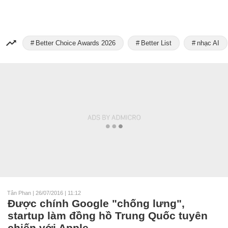
Better Choice Awards 2026
Better List
nhạc AI
Tân Phan
|
26/07/2016 | 11:12
Được chính Google "chống lưng",
startup làm đồng hồ Trung Quốc tuyên
chiến với Apple