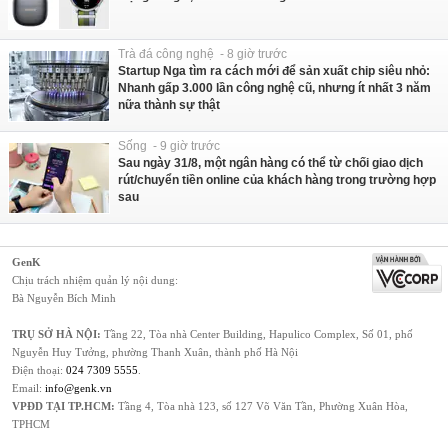
Trà đá công nghệ - 8 giờ trước
Startup Nga tìm ra cách mới để sản xuất chip siêu nhỏ:
Nhanh gấp 3.000 lần công nghệ cũ, nhưng ít nhất 3 năm
nữa thành sự thật
Sống - 9 giờ trước
Sau ngày 31/8, một ngân hàng có thể từ chối giao dịch
rút/chuyển tiền online của khách hàng trong trường hợp
sau
GenK
Chịu trách nhiệm quản lý nội dung:
Bà Nguyễn Bích Minh
TRỤ SỞ HÀ NỘI:
Tầng 22, Tòa nhà Center Building, Hapulico Complex, Số 01, phố
Nguyễn Huy Tưởng, phường Thanh Xuân, thành phố Hà Nội
Điện thoại:
024 7309 5555
.
Email:
info@genk.vn
VPĐD TẠI TP.HCM:
Tầng 4, Tòa nhà 123, số 127 Võ Văn Tần, Phường Xuân Hòa,
TPHCM