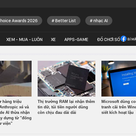
Choice Awards 2026
Better List
nhạc AI
XEM - MUA - LUÔN
XE
APPS-GAME
ĐỒ CHƠI SỐ
BÍ M
ừ hàng triệu
Thị trường RAM lại nhận thêm
Microsoft dùng co
Anthropic xé và
tin dữ, túi tiền người dùng
tranh cãi trên Wi
ude AI thừa nhận
còn chịu đau dài dài
siết kích hoạt lậu
y dựng từ "đống
ư viện"