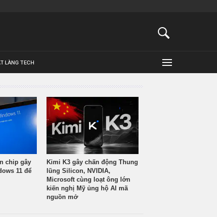
ẬT LÀNG TECH
n chip gây
Kimi K3 gây chấn động Thung
ndows 11 để
lũng Silicon, NVIDIA,
Microsoft cùng loạt ông lớn
kiến nghị Mỹ ủng hộ AI mã
nguồn mở