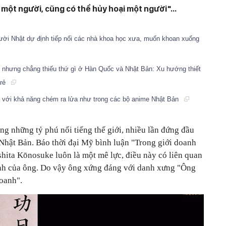
 một người, cũng có thể hủy hoại một người"...
ười Nhật dự định tiếp nối các nhà khoa học xưa, muốn khoan xuống
² nhưng chẳng thiếu thứ gì ở Hàn Quốc và Nhật Bản: Xu hướng thiết
trẻ
a với khả năng chém ra lửa như trong các bộ anime Nhật Bản
g những tỷ phú nổi tiếng thế giới, nhiều lần đứng đầu
Nhật Bản. Báo thời đại Mỹ bình luận "Trong giới doanh
shita Kōnosuke luôn là một mê lực, điều này có liên quan
anh của ông. Do vậy ông xứng đáng với danh xưng "Ông
doanh".