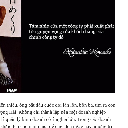
ên thiếu, ông bắt đầu cuộc đời lăn lộn, bôn ba, tìm ra con
ượng Hải. Không chỉ thành lập nên một doanh nghiệp
t lý quản lý kinh doanh có ý nghĩa lớn. Trong các doanh
 dựng lên cho mình một đế chế, đến ngày nay, những trí