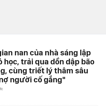
ian nan của nhà sáng lập
ỏ học, trải qua dồn dập bão
g, cùng triết lý thâm sâu
 nợ người cố gắng"
ỚC