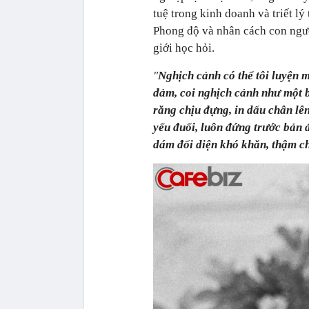
tuệ trong kinh doanh và triết l
Phong độ và nhân cách con ngườ
giới học hỏi.
"
Nghịch cảnh có thể tôi luyện 
đảm, coi nghịch cảnh như một b
răng chịu đựng, in dấu chân lên
yếu đuối, luôn đứng trước bản 
dám đối diện khó khăn, thậm c