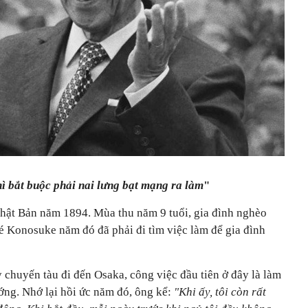
ì bắt buộc phải nai lưng bạt mạng ra làm
"
hật Bản năm 1894. Mùa thu năm 9 tuổi, gia đình nghèo
é Konosuke năm đó đã phải đi tìm việc làm để gia đình
 chuyến tàu đi đến Osaka, công việc đầu tiên ở đây là làm
ớng. Nhớ lại hồi ức năm đó, ông kể:
"Khi ấy, tôi còn rất