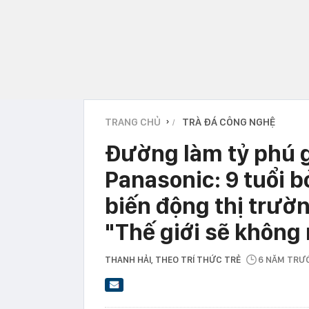
TRANG CHỦ
TRÀ ĐÁ CÔNG NGHỆ
›
Đường làm tỷ phú g
Panasonic: 9 tuổi b
biến động thị trườn
"Thế giới sẽ không
THANH HẢI
, THEO TRÍ THỨC TRẺ
6 NĂM TRƯ