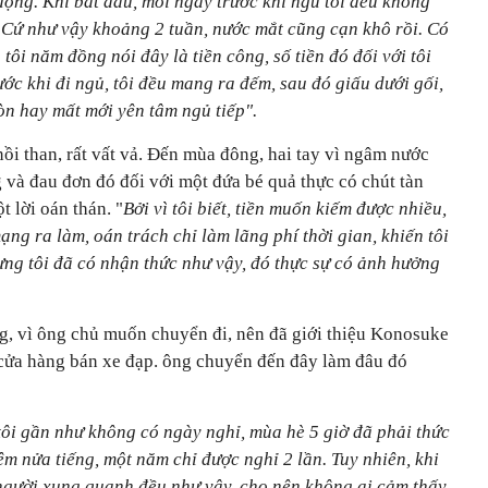
 động. Khi bắt đầu, mỗi ngày trước khi ngủ tôi đều không
 Cứ như vậy khoảng 2 tuần, nước mắt cũng cạn khô rồi. Có
ôi năm đồng nói đây là tiền công, số tiền đó đối với tôi
ước khi đi ngủ, tôi đều mang ra đếm, sau đó giấu dưới gối,
òn hay mất mới yên tâm ngủ tiếp".
ồi than, rất vất vả. Đến mùa đông, hai tay vì ngâm nước
 và đau đơn đó đối với một đứa bé quả thực có chút tàn
 lời oán thán. "
Bởi vì tôi biết, tiền muốn kiếm được nhiều,
ạng ra làm, oán trách chỉ làm lãng phí thời gian, khiến tôi
ưng tôi đã có nhận thức như vậy, đó thực sự có ảnh hưởng
, vì ông chủ muốn chuyển đi, nên đã giới thiệu Konosuke
cửa hàng bán xe đạp. ông chuyển đến đây làm đâu đó
tôi gần như không có ngày nghỉ, mùa hè 5 giờ đã phải thức
êm nửa tiếng, một năm chỉ được nghỉ 2 lần. Tuy nhiên, khi
 người xung quanh đều như vậy, cho nên không ai cảm thấy