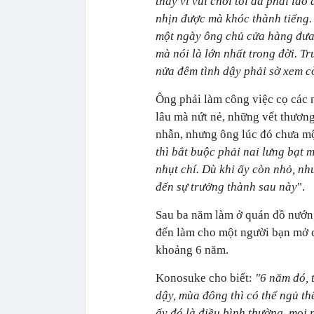
thay vì vui chơi tôi đã phải lao
nhịn được mà khóc thành tiếng.
một ngày ông chủ cửa hàng đưa t
mà nói là lớn nhất trong đời. Tr
nửa đêm tình dậy phải sờ xem c
Ông phải làm công việc cọ các n
lâu mà nứt nẻ, những vết thương
nhẫn, nhưng ông lúc đó chưa một
thì bắt buộc phải nai lưng bạt m
nhụt chí. Dù khi ấy còn nhỏ, nh
đến sự trưởng thành sau này
".
Sau ba năm làm ở quán đồ nướng
đến làm cho một người bạn mở 
khoảng 6 năm.
Konosuke cho biết:
"6 năm đó, 
dậy, mùa đông thì có thể ngủ th
ấy đó là điều bình thường, mọi