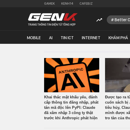
GAMEK
KENH14
CAFEBIZ
Better 
MOBILE
AI
TIN ICT
INTERNET
KHÁM PHÁ
Khai thác mật khẩu yếu, đánh
Được tạo ra t
cắp thông tin đăng nhập, phát
cuốn sách bị 
tán mã độc lên PyPI: Claude
tiêu hủy, Cla
đã xâm nhập 3 công ty thật
mình được xâ
trước khi Anthropic phát hiện
tro tàn của th