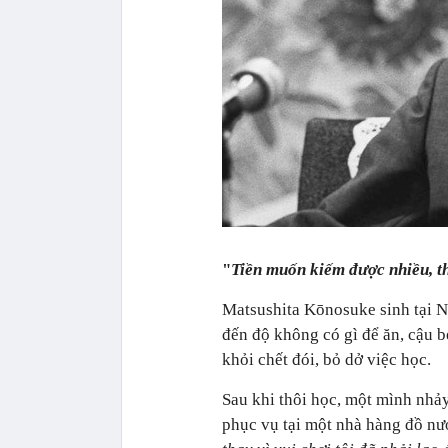
"
Tiền muốn kiếm được nhiều, th
Matsushita Kōnosuke sinh tại N
đến độ không có gì để ăn, cậu b
khỏi chết đói, bỏ dở việc học.
Sau khi thôi học, một mình nhảy
phục vụ tại một nhà hàng đồ nư