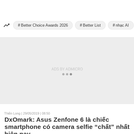
Better Choice Awards 2026
Better List
nhạc AI
Thiên Long
|
29/05/2019 | 08:50
DxOmark: Asus Zenfone 6 là chiếc
smartphone có camera selfie “chất” nhất
hiện nay