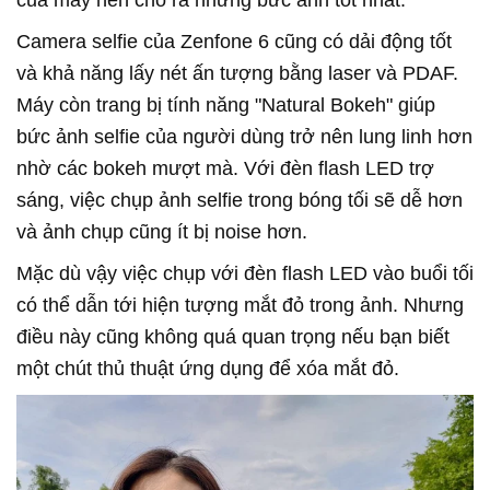
của máy nên cho ra những bức ảnh tốt nhất.
Camera selfie của Zenfone 6 cũng có dải động tốt
và khả năng lấy nét ấn tượng bằng laser và PDAF.
Máy còn trang bị tính năng "Natural Bokeh" giúp
bức ảnh selfie của người dùng trở nên lung linh hơn
nhờ các bokeh mượt mà. Với đèn flash LED trợ
sáng, việc chụp ảnh selfie trong bóng tối sẽ dễ hơn
và ảnh chụp cũng ít bị noise hơn.
Mặc dù vậy việc chụp với đèn flash LED vào buổi tối
có thể dẫn tới hiện tượng mắt đỏ trong ảnh. Nhưng
điều này cũng không quá quan trọng nếu bạn biết
một chút thủ thuật ứng dụng để xóa mắt đỏ.