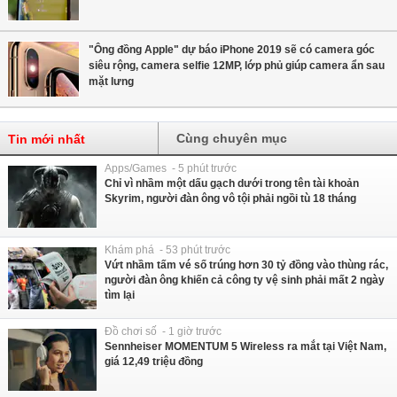
"Ông đồng Apple" dự báo iPhone 2019 sẽ có camera góc
siêu rộng, camera selfie 12MP, lớp phủ giúp camera ẩn sau
mặt lưng
Cùng chuyên mục
Tin mới nhất
Apps/Games - 5 phút trước
Chỉ vì nhầm một dấu gạch dưới trong tên tài khoản
Skyrim, người đàn ông vô tội phải ngồi tù 18 tháng
Khám phá - 53 phút trước
Vứt nhầm tấm vé số trúng hơn 30 tỷ đồng vào thùng rác,
người đàn ông khiến cả công ty vệ sinh phải mất 2 ngày
tìm lại
Đồ chơi số - 1 giờ trước
Sennheiser MOMENTUM 5 Wireless ra mắt tại Việt Nam,
giá 12,49 triệu đồng