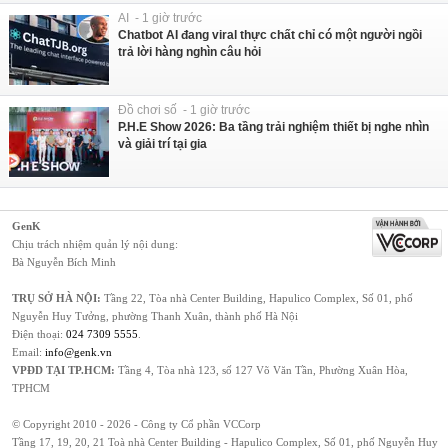
AI - 1 giờ trước
Chatbot AI đang viral thực chất chỉ có một người ngồi
trả lời hàng nghìn câu hỏi
Đồ chơi số - 1 giờ trước
P.H.E Show 2026: Ba tầng trải nghiệm thiết bị nghe nhìn
và giải trí tại gia
GenK
Chịu trách nhiệm quản lý nội dung:
Bà Nguyễn Bích Minh
TRỤ SỞ HÀ NỘI:
Tầng 22, Tòa nhà Center Building, Hapulico Complex, Số 01, phố
Nguyễn Huy Tưởng, phường Thanh Xuân, thành phố Hà Nội
Điện thoại:
024 7309 5555
.
Email:
info@genk.vn
VPĐD TẠI TP.HCM:
Tầng 4, Tòa nhà 123, số 127 Võ Văn Tần, Phường Xuân Hòa,
TPHCM
© Copyright 2010 - 2026 - Công ty Cổ phần VCCorp
Tầng 17, 19, 20, 21 Toà nhà Center Building - Hapulico Complex, Số 01, phố Nguyễn Huy