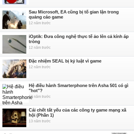
Sau Microsoft, EA cũng bị tố gian lận trong
quảng cáo game
12 năm trước
iOptik: Đưa công nghệ thực tế ảo lên cả kính áp
tròng
12 năm trước
Đặc nhiệm SEAL bị kỷ luật vì game
12 năm trước
Hệ điều hành Smarterphone trên Asha 501 có gì
"hot"?
13 năm trước
Cái chết tất yếu của các công ty game mạng xã
hội (Phần 1)
13 năm trước