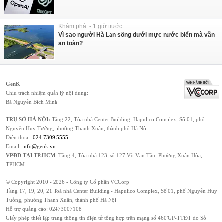
Khám phá - 1 giờ trước
Vì sao người Hà Lan sống dưới mực nước biển mà vẫn
an toàn?
GenK
Chịu trách nhiệm quản lý nội dung:
Bà Nguyễn Bích Minh
TRỤ SỞ HÀ NỘI:
Tầng 22, Tòa nhà Center Building, Hapulico Complex, Số 01, phố
Nguyễn Huy Tưởng, phường Thanh Xuân, thành phố Hà Nội
Điện thoại:
024 7309 5555
.
Email:
info@genk.vn
VPĐD TẠI TP.HCM:
Tầng 4, Tòa nhà 123, số 127 Võ Văn Tần, Phường Xuân Hòa,
TPHCM
© Copyright 2010 - 2026 - Công ty Cổ phần VCCorp
Tầng 17, 19, 20, 21 Toà nhà Center Building - Hapulico Complex, Số 01, phố Nguyễn Huy
Tưởng, phường Thanh Xuân, thành phố Hà Nội
Hỗ trợ quảng cáo:
02473007108
Giấy phép thiết lập trang thông tin điện tử tổng hợp trên mạng số 460/GP-TTĐT do Sở