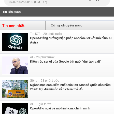
07/07/2025 08:39 (GMT +7)
Tin liên quan
Cùng chuyên mục
Tin mới nhất
Tin ICT - 20 phút trước
OpenAI tăng cường biện pháp an toàn đối với mô hình AI
Astra
AI - 26 phút trước
Kiến trúc sư AI của Google bất ngờ "dứt áo ra đi"
Sống - 53 phút trước
Ngành học cao điểm nhất của ĐH Kinh tế Quốc dân năm
2026: 9,5 điểm/môn vẫn chưa thể đỗ
AI - 1 giờ trước
OpenAI lo ngại về mô hình của chính mình