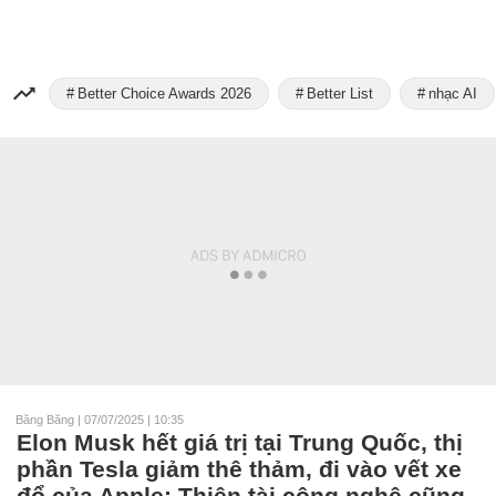
Better Choice Awards 2026
Better List
nhạc AI
Băng Băng
|
07/07/2025 | 10:35
Elon Musk hết giá trị tại Trung Quốc, thị
phần Tesla giảm thê thảm, đi vào vết xe
đổ của Apple: Thiên tài công nghệ cũng