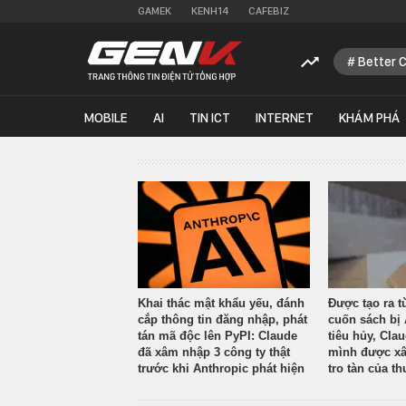
GAMEK
KENH14
CAFEBIZ
Better 
MOBILE
AI
TIN ICT
INTERNET
KHÁM PHÁ
Khai thác mật khẩu yếu, đánh
Được tạo ra t
cắp thông tin đăng nhập, phát
cuốn sách bị 
tán mã độc lên PyPI: Claude
tiêu hủy, Cla
đã xâm nhập 3 công ty thật
mình được xâ
trước khi Anthropic phát hiện
tro tàn của th