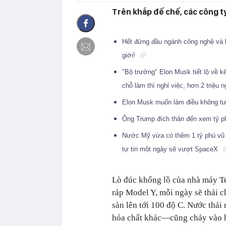
Trên khắp đế chế, các công ty
Hết đứng đầu ngành công nghệ và k
giới!
"Bộ trưởng" Elon Musk tiết lộ về k
chỗ làm thì nghỉ việc, hơn 2 triệu
Elon Musk muốn làm điều không tư
Ông Trump đích thân đến xem tỷ p
Nước Mỹ vừa có thêm 1 tỷ phú vũ t
tự tin một ngày sẽ vượt SpaceX
Lò đúc khổng lồ của nhà máy Tes
ráp Model Y, mỗi ngày sẽ thải c
sàn lên tới 100 độ C. Nước thải
hóa chất khác—cũng chảy vào h