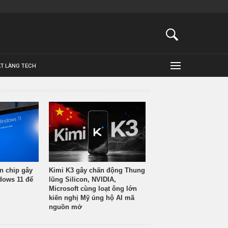
ẬT LÀNG TECH
n chip gây
Kimi K3 gây chấn động Thung
ndows 11 để
lũng Silicon, NVIDIA,
Microsoft cùng loạt ông lớn
kiến nghị Mỹ ủng hộ AI mã
nguồn mở