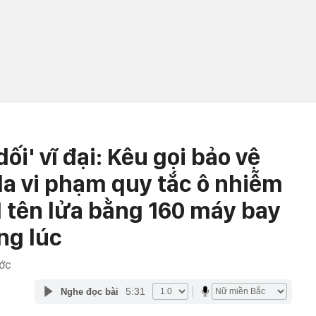
dối' vĩ đại: Kêu gọi bảo vệ
la vi phạm quy tắc ô nhiễm
1 tên lửa bằng 160 máy bay
ng lúc
ƯỚC
5:31
Nghe đọc bài