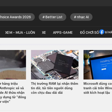
Choice Awards 2026
Better List
nhạc AI
XEM - MUA - LUÔN
XE
APPS-GAME
ĐỒ CHƠI SỐ
BÍ M
ừ hàng triệu
Thị trường RAM lại nhận thêm
Microsoft dùng co
Anthropic xé và
tin dữ, túi tiền người dùng
tranh cãi trên Wi
ude AI thừa nhận
còn chịu đau dài dài
siết kích hoạt lậu
y dựng từ "đống
ư viện"