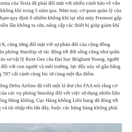
rnia của Tesla đã phải đối mặt với nhiều cảnh báo về vấn
 không khí trong 5 năm qua. Năm nay, cơ quan quản lý của
i phạm quy định ô nhiễm không khí tại nhà máy Fremont gấp
hiều lần không tu sửa, nâng cấp các thiết bị giúp giảm khí
eX, cũng từng đối mặt với sự phản đối của cộng đồng
ần phóng Starship sẽ tác động tới đời sống cũng như quần
giáo sư vật lý Kent Gee của Đại học Brigham Young, người
 đối với con người và môi trường, lực đẩy này sẽ gần bằng
 787 cất cánh cùng lúc từ cùng một địa điểm.
công Delta Airline đã viết một lá thư cho FAA nói rằng cơ
ủa các vụ phóng Starship đối với việc sử dụng nhiên liệu
 công Hàng không, Cục Hàng không Liên bang đã đóng tới
 và tái nhập tên lửa đẩy, buộc các hãng hàng không phải