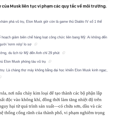
 của Musk liên tục vi phạm các quy tắc về môi trường.
hám phá vũ trụ, Elon Musk giờ còn là game thủ Diablo IV số 1 thế
ế hoạch giảm biên chế hàng loạt công chức liên bang Mỹ: Ai không đến
 người 'nơm nớp' lo sợ
ởng, du lịch từ Mỹ đến Anh chỉ 29 phút
hú Elon Musk phóng tàu vũ trụ
rụ: Là chàng thợ máy không bằng đại học khiến Elon Musk kinh ngạc,
la, nơi nấu chảy kim loại để tạo thành các bộ phận lắp
hất độc vào không khí, đồng thời làm tăng nhiệt độ trên
 nguy hại từ quá trình sản xuất—có chứa sơn, dầu và các
ệ thống cống rãnh của thành phố, vi phạm nghiêm trọng