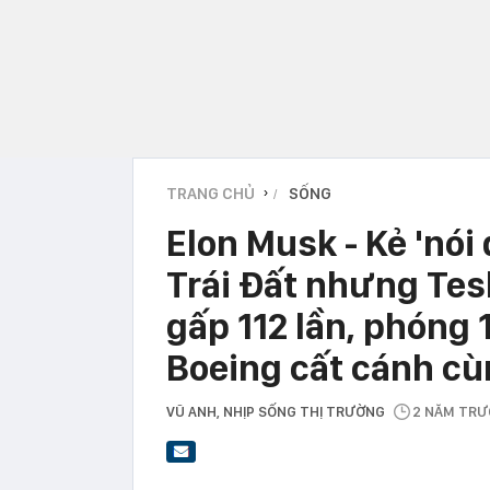
TRANG CHỦ
SỐNG
›
Elon Musk - Kẻ 'nói 
Trái Đất nhưng Tes
gấp 112 lần, phóng 
Boeing cất cánh cù
VŨ ANH
, NHỊP SỐNG THỊ TRƯỜNG
2 NĂM TR