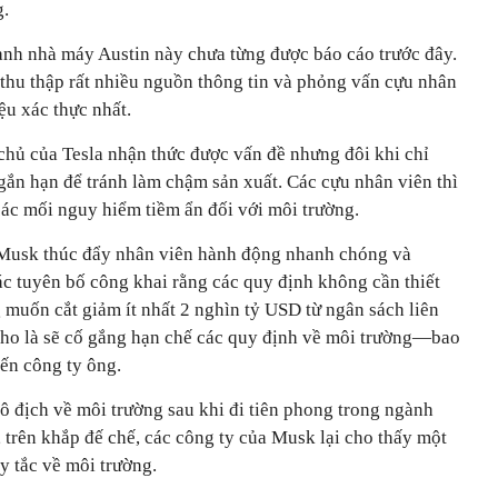
g.
nh nhà máy Austin này chưa từng được báo cáo trước đây.
 thu thập rất nhiều nguồn thông tin và phỏng vấn cựu nhân
ệu xác thực nhất.
chủ của Tesla nhận thức được vấn đề nhưng đôi khi chỉ
gắn hạn để tránh làm chậm sản xuất. Các cựu nhân viên thì
 các mối nguy hiểm tiềm ẩn đối với môi trường.
, Musk thúc đẩy nhân viên hành động nhanh chóng và
c tuyên bố công khai rằng các quy định không cần thiết
uốn cắt giảm ít nhất 2 nghìn tỷ USD từ ngân sách liên
ho là sẽ cố gắng hạn chế các quy định về môi trường—bao
ến công ty ông.
ô địch về môi trường sau khi đi tiên phong trong ngành
 trên khắp đế chế, các công ty của Musk lại cho thấy một
y tắc về môi trường.