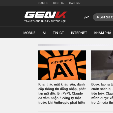
GAMEK
KENH14
CAFEBIZ
Better 
MOBILE
AI
TIN ICT
INTERNET
KHÁM PHÁ
Khai thác mật khẩu yếu, đánh
Được tạo ra t
cắp thông tin đăng nhập, phát
cuốn sách bị 
tán mã độc lên PyPI: Claude
tiêu hủy, Cla
đã xâm nhập 3 công ty thật
mình được xâ
trước khi Anthropic phát hiện
tro tàn của th