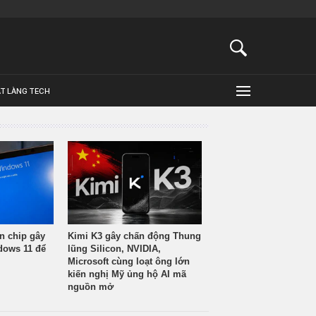
ẬT LÀNG TECH
n chip gây
Kimi K3 gây chấn động Thung
ndows 11 để
lũng Silicon, NVIDIA,
Microsoft cùng loạt ông lớn
kiến nghị Mỹ ủng hộ AI mã
nguồn mở