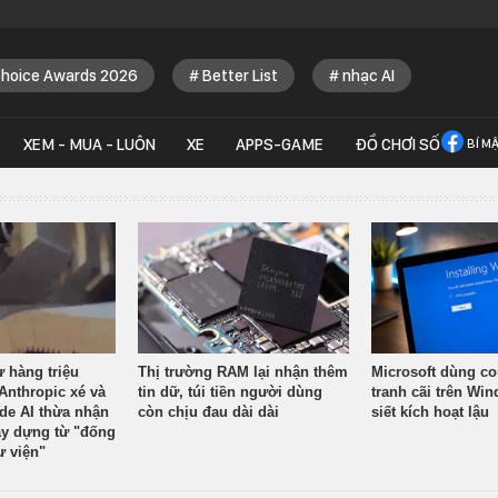
Choice Awards 2026
Better List
nhạc AI
XEM - MUA - LUÔN
XE
APPS-GAME
ĐỒ CHƠI SỐ
BÍ M
ừ hàng triệu
Thị trường RAM lại nhận thêm
Microsoft dùng co
Anthropic xé và
tin dữ, túi tiền người dùng
tranh cãi trên Wi
ude AI thừa nhận
còn chịu đau dài dài
siết kích hoạt lậu
y dựng từ "đống
ư viện"