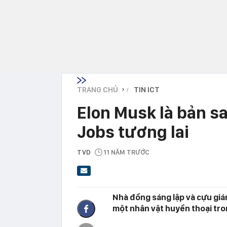
TRANG CHỦ
TIN ICT
›
Elon Musk là bản s
Jobs tương lai
TVD
11 NĂM TRƯỚC
Nhà đồng sáng lập và cựu giá
một nhân vật huyền thoại tron