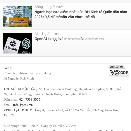
Sống - 1 giờ trước
Ngành học cao điểm nhất của ĐH Kinh tế Quốc dân năm
2026: 9,5 điểm/môn vẫn chưa thể đỗ
AI - 1 giờ trước
OpenAI lo ngại về mô hình của chính mình
GenK
Chịu trách nhiệm quản lý nội dung:
Bà Nguyễn Bích Minh
TRỤ SỞ HÀ NỘI:
Tầng 22, Tòa nhà Center Building, Hapulico Complex, Số 01, phố
Nguyễn Huy Tưởng, phường Thanh Xuân, thành phố Hà Nội
Điện thoại:
024 7309 5555
.
Email:
info@genk.vn
VPĐD TẠI TP.HCM:
Tầng 4, Tòa nhà 123, số 127 Võ Văn Tần, Phường Xuân Hòa,
TPHCM
© Copyright 2010 - 2026 - Công ty Cổ phần VCCorp
Tầng 17, 19, 20, 21 Toà nhà Center Building - Hapulico Complex, Số 01, phố Nguyễn Huy