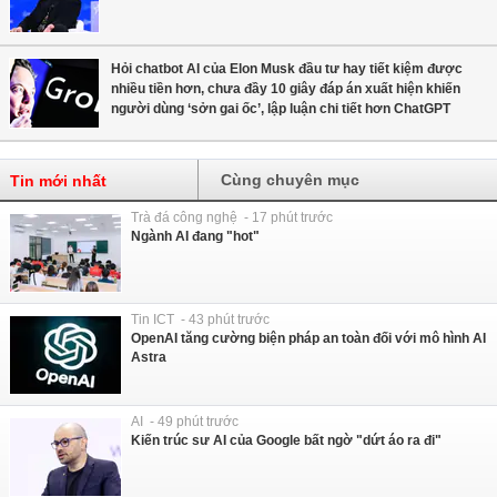
Hỏi chatbot AI của Elon Musk đầu tư hay tiết kiệm được
nhiều tiền hơn, chưa đầy 10 giây đáp án xuất hiện khiến
người dùng ‘sởn gai ốc’, lập luận chi tiết hơn ChatGPT
Cùng chuyên mục
Tin mới nhất
Trà đá công nghệ - 17 phút trước
Ngành AI đang "hot"
Tin ICT - 43 phút trước
OpenAI tăng cường biện pháp an toàn đối với mô hình AI
Astra
AI - 49 phút trước
Kiến trúc sư AI của Google bất ngờ "dứt áo ra đi"