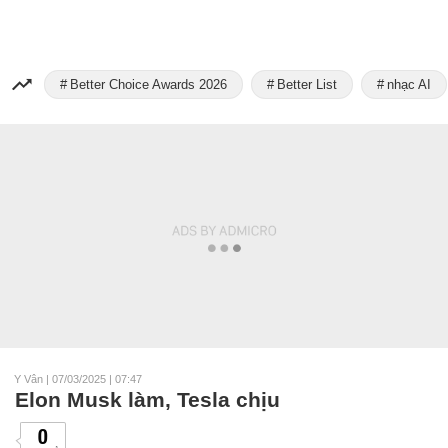
Better Choice Awards 2026
Better List
nhạc AI
Y Vân
|
07/03/2025 | 07:47
Elon Musk làm, Tesla chịu
0