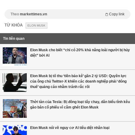
Theo
markettimes.vn
Copy link
TỪ KHÓA
ELON MUSK
Tin liên quan
Elon Musk cho biết “chỉ có 20% khả năng loài người bị hủy
diệt” bởi AI
Elon Musk bị tố thu ‘tiền bảo kê’ gần 2 tỷ USD: Quyền lực
của ông chủ Twitter-X khiến các doanh nghiệp phải ‘đóng
thuế’ quảng cáo nhằm tránh rắc rối
Thời tàn của Tesla: Bị đồng loạt tẩy chay, dân biểu tình kêu
gào bán cổ phiếu vì căm ghét Elon Musk
Elon Musk nói về nguy cơ AI tiêu diệt nhân loại