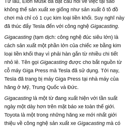
Từ lâu, Elon Musk đã đặt câu hỏi về việc tại sao
không thể sản xuất xe giống như sản xuất ô tô đồ
chơi mà chỉ có 1 cục kim loại liền khối. Suy nghĩ này
đã thúc đẩy Tesla đến với công nghệ
Gigacasting
.
Gigacasting
(tạm dịch: công nghệ đúc siêu lớn)
là
cách sản xuất một phần lớn của chiếc xe bằng kim
loại liền khối thay vì phải hàn gắn từ nhiều chi tiết
nhỏ lẻ. Tên gọi
Gigacasting
được cho bắt nguồn từ
cỗ máy Giga Press mà Tesla đã sử dụng. Tới nay,
Tesla đã trang bị máy Giga Press tại nhà máy của
hãng ở Mỹ, Trung Quốc và Đức.
Gigacasting
là một từ đang xuất hiện với tần suất
ngày một dày hơn trên mặt báo xe toàn thế giới.
Toyota là một trong những hãng xe mới nhất giới
thiệu về công nghệ sản xuất xe
Gigacasting
mà có