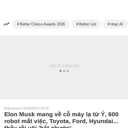
Better Choice Awards 2026
Better List
nhạc AI
Nhật Quỳnh
|
07/11/2023 | 07:57
Elon Musk mang về cỗ máy lạ từ Ý, 600
robot mất việc, Toyota, Ford, Hyundai...
thấy rồi vội 'bắt chước'