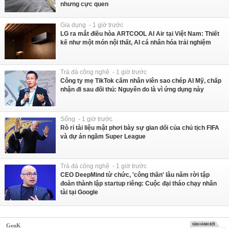
nhưng cực quen
Gia dụng - 1 giờ trước
LG ra mắt điều hòa ARTCOOL AI Air tại Việt Nam: Thiết
kế như một món nội thất, AI cá nhân hóa trải nghiệm
Trà đá công nghệ - 1 giờ trước
Công ty mẹ TikTok cấm nhân viên sao chép AI Mỹ, chấp
nhận đi sau đối thủ: Nguyên do là vì ứng dụng này
Sống - 1 giờ trước
Rò rỉ tài liệu mật phơi bày sự gian dối của chủ tịch FIFA
và dự án ngầm Super League
Trà đá công nghệ - 1 giờ trước
CEO DeepMind từ chức, 'công thần' lâu năm rời tập
đoàn thành lập startup riêng: Cuộc đại tháo chạy nhân
tài tại Google
GenK