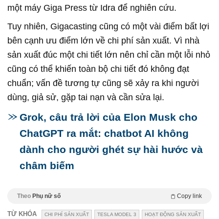
một máy Giga Press từ Idra để nghiên cứu.
Tuy nhiên, Gigacasting cũng có một vài điểm bất lợi
bên cạnh ưu điểm lớn về chi phí sản xuất. Vì nhà
sản xuất đúc một chi tiết lớn nên chỉ cần một lỗi nhỏ
cũng có thể khiến toàn bộ chi tiết đó không đạt
chuẩn; vấn đề tương tự cũng sẽ xảy ra khi người
dùng, giả sử, gặp tai nạn và cần sửa lại.
Grok, câu trả lời của Elon Musk cho
ChatGPT ra mắt: chatbot AI không
dành cho người ghét sự hài hước và
châm biếm
Theo
Phụ nữ số
Copy link
TỪ KHÓA
CHI PHÍ SẢN XUẤT
TESLA MODEL 3
HOẠT ĐỘNG SẢN XUẤT