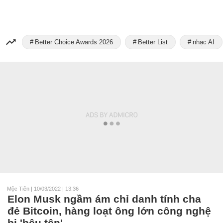
Better Choice Awards 2026
Better List
nhạc AI
Mộc Tiên
|
10/03/2022 | 13:36
Elon Musk ngầm ám chỉ danh tính cha
đẻ Bitcoin, hàng loạt ông lớn công nghệ
bị 'bêu tên'