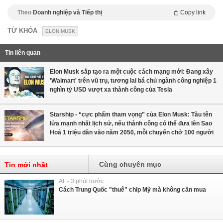
Theo
Doanh nghiệp và Tiếp thị
Copy link
TỪ KHÓA
ELON MUSK
Tin liên quan
Elon Musk sắp tạo ra một cuộc cách mạng mới: Đang xây
'Walmart' trên vũ trụ, tương lai bá chủ ngành công nghiệp 1
nghìn tỷ USD vượt xa thành công của Tesla
Starship - “cực phẩm tham vọng” của Elon Musk: Tàu tên
lửa mạnh nhất lịch sử, nếu thành công có thể đưa lên Sao
Hoả 1 triệu dân vào năm 2050, mỗi chuyến chở 100 người
Cùng chuyên mục
Tin mới nhất
AI - 3 phút trước
Cách Trung Quốc "thuê" chip Mỹ mà không cần mua